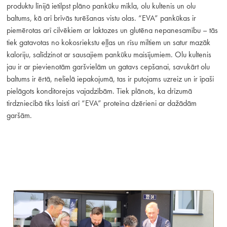
produktu līnijā ietilpst plāno pankūku mīkla, olu kultenis un olu
baltums, kā arī brīvās turēšanas vistu olas. “EVA” pankūkas ir
piemērotas arī cilvēkiem ar laktozes un glutēna nepanesamību – tās
tiek gatavotas no kokosriekstu eļļas un rīsu miltiem un satur mazāk
kaloriju, salīdzinot ar sausajiem pankūku maisījumiem. Olu kultenis
jau ir ar pievienotām garšvielām un gatavs cepšanai, savukārt olu
baltums ir ērtā, nelielā iepakojumā, tas ir putojams uzreiz un ir īpaši
pielāgots konditorejas vajadzībām. Tiek plānots, ka drīzumā
tirdzniecībā tiks laisti arī “EVA” proteīna dzērieni ar dažādām
garšām.