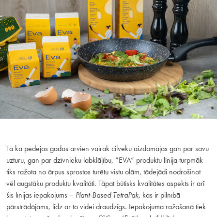
Tā kā pēdējos gados arvien vairāk cilvēku aizdomājas gan par savu
uzturu, gan par dzīvnieku labklājību, “EVA” produktu līnija turpmāk
tiks ražota no ārpus sprostos turētu vistu olām, tādejādi nodrošinot
vēl augstāku produktu kvalitāti. Tāpat būtisks kvalitātes aspekts ir arī
šīs līnijas iepakojums –
Plant-Based TetraPak,
kas ir pilnībā
pārstrādājams, līdz ar to videi draudzīgs. Iepakojuma ražošanā tiek