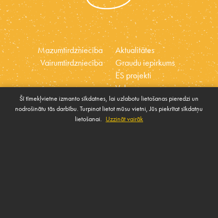
Mazumtirdzniecība
Aktualitātes
Vairumtirdzniecība
Graudu iepirkums
ES projekti
Vakances
Šī tīmekļvietne izmanto sīkdatnes, lai uzlabotu lietošanas pieredzi un
Ētikas kodekss
nodrošinātu tās darbību. Turpinot lietot mūsu vietni, Jūs piekrītat sīkdatņu
Sīkdatnes
Sabiedrības atbalsta
lietošanai.
Uzzināt vairāk
Pārvaldīt sīkdatnes
politika
SAZINIES AR MUMS
Rekvizīti