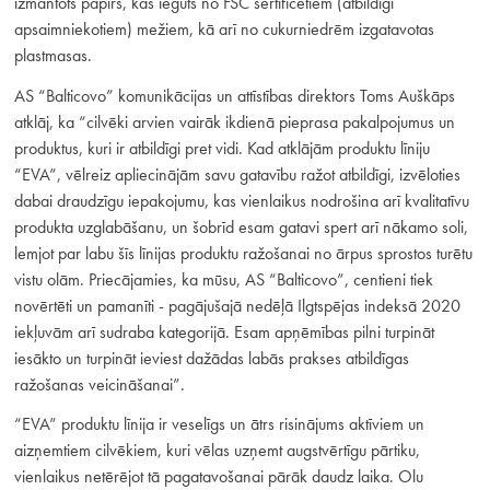
izmantots papīrs, kas iegūts no FSC sertificētiem (atbildīgi
apsaimniekotiem) mežiem, kā arī no cukurniedrēm izgatavotas
plastmasas.
AS “Balticovo” komunikācijas un attīstības direktors Toms Auškāps
atklāj, ka “cilvēki arvien vairāk ikdienā pieprasa pakalpojumus un
produktus, kuri ir atbildīgi pret vidi. Kad atklājām produktu līniju
“EVA”, vēlreiz apliecinājām savu gatavību ražot atbildīgi, izvēloties
dabai draudzīgu iepakojumu, kas vienlaikus nodrošina arī kvalitatīvu
produkta uzglabāšanu, un šobrīd esam gatavi spert arī nākamo soli,
lemjot par labu šīs līnijas produktu ražošanai no ārpus sprostos turētu
vistu olām. Priecājamies, ka mūsu, AS “Balticovo”, centieni tiek
novērtēti un pamanīti - pagājušajā nedēļā Ilgtspējas indeksā 2020
iekļuvām arī sudraba kategorijā. Esam apņēmības pilni turpināt
iesākto un turpināt ieviest dažādas labās prakses atbildīgas
ražošanas veicināšanai”.
“EVA” produktu līnija ir veselīgs un ātrs risinājums aktīviem un
aizņemtiem cilvēkiem, kuri vēlas uzņemt augstvērtīgu pārtiku,
vienlaikus netērējot tā pagatavošanai pārāk daudz laika. Olu