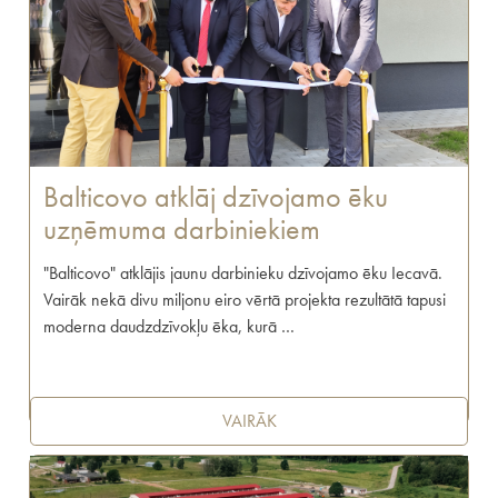
Balticovo atklāj dzīvojamo ēku
uzņēmuma darbiniekiem
"Balticovo" atklājis jaunu darbinieku dzīvojamo ēku Iecavā.
Vairāk nekā divu miljonu eiro vērtā projekta rezultātā tapusi
moderna daudzdzīvokļu ēka, kurā …
VAIRĀK