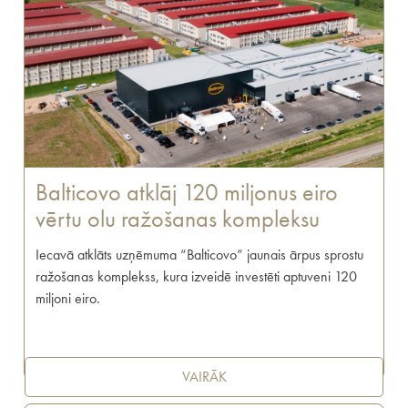
Balticovo atklāj 120 miljonus eiro
vērtu olu ražošanas kompleksu
Iecavā atklāts uzņēmuma “Balticovo” jaunais ārpus sprostu
ražošanas komplekss, kura izveidē investēti aptuveni 120
miljoni eiro.
VAIRĀK