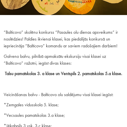
“Balticovo” skolēnu konkurss “Pasaules olu dienas apsveikums” ir
noslēdzies! Paldies ikvienai klasei, kas piedalījās konkursā un
iepriecināja “Balticovo” komandu ar saviem radošajiem darbiem!
Galveno balvu, pilnībā apmaksātu ekskursiju visai klasei uz
“Balticovo” ražotni, iegūst divas klases:
Talsu pamatskolas 3. a klase un Ventspils 2. pamatskolas 5.a klase.
Veicināšanas balvu - Balticovo olu saldējumu visai klasei iegūst:
*Zemgales vidusskola 5. klase;
*Vecsaules pamatskolas 3.a klase;
*Jēkabpils 3 vsk. 3.c klase;