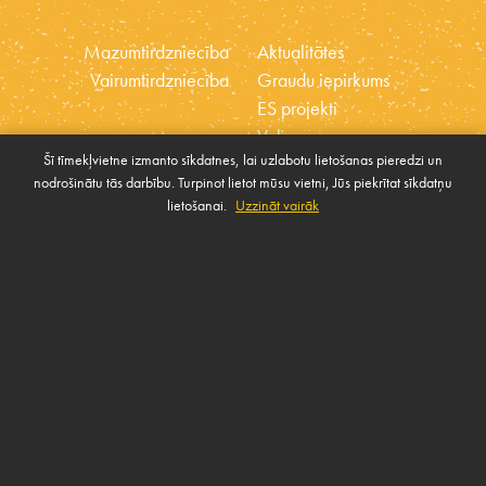
Mazumtirdzniecība
Aktualitātes
Vairumtirdzniecība
Graudu iepirkums
ES projekti
Vakances
Šī tīmekļvietne izmanto sīkdatnes, lai uzlabotu lietošanas pieredzi un
Ētikas kodekss
nodrošinātu tās darbību. Turpinot lietot mūsu vietni, Jūs piekrītat sīkdatņu
Sīkdatnes
Sabiedrības atbalsta
lietošanai.
Uzzināt vairāk
Pārvaldīt sīkdatnes
politika
SAZINIES AR MUMS
Rekvizīti