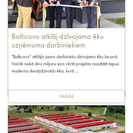
Balticovo atklāj dzīvojamo ēku
uzņēmuma darbiniekiem
"Balticovo" atklājis jaunu darbinieku dzīvojamo ēku Iecavā.
Vairāk nekā divu miljonu eiro vērtā projekta rezultātā tapusi
moderna daudzdzīvokļu ēka, kurā …
VAIRĀK