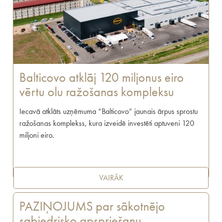
Balticovo atklāj 120 miljonus eiro
vērtu olu ražošanas kompleksu
Iecavā atklāts uzņēmuma “Balticovo” jaunais ārpus sprostu
ražošanas komplekss, kura izveidē investēti aptuveni 120
miljoni eiro.
VAIRĀK
PAZIŅOJUMS par sākotnējo
sabiedrisko apspriešanu