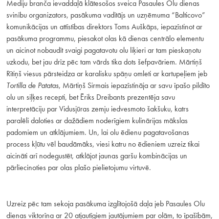
Mediju branča ievaddaļā klātesošos sveica Pasaules Olu dienas
svinību organizators, pasākuma vadītājs un uzņēmuma “Balticovo”
komunikācijas un attīstības direktors Toms Auškāps, iepazīstinot ar
pasākuma programmu, piesakot olas kā dienas centrālo elementu
un aicinot nobaudīt svaigi pagatavotu olu liķieri ar tam pieskaņotu
uzkodu, bet jau drīz pēc tam vārds tika dots šefpavāriem. Mārtiņš
Rītiņš viesus pārsteidza ar karalisku spāņu omleti ar kartupeļiem jeb
Tortilla de Patatas
, Mārtiņš Sirmais iepazīstināja ar savu īpašo pildīto
olu un siļķes recepti, bet Ēriks Dreibants prezentēja savu
interpretāciju par Vidusjūras zemju iedvesmoto šakšuku, katrs
paralēli daloties ar dažādiem noderīgiem kulinārijas mākslas
padomiem un atklājumiem. Un, lai olu ēdienu pagatavošanas
process kļūtu vēl baudāmāks, viesi katru no ēdieniem uzreiz tikai
aicināti arī nodegustēt, atklājot jaunas garšu kombinācijas un
pārliecinoties par olas plašo pielietojumu virtuvē.
Uzreiz pēc tam sekoja pasākuma izglītojošā daļa jeb Pasaules Olu
dienas viktorīna ar 20 atjautīgiem jautājumiem par olām, to īpašībām,