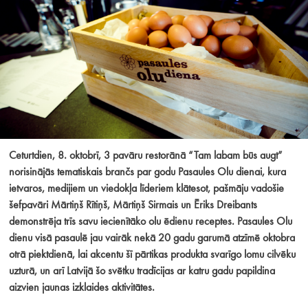
Ceturtdien, 8. oktobrī, 3 pavāru restorānā “Tam labam būs augt”
norisinājās tematiskais brančs par godu Pasaules Olu dienai, kura
ietvaros, medijiem un viedokļa līderiem klātesot, pašmāju vadošie
šefpavāri Mārtiņš Rītiņš, Mārtiņš Sirmais un Ēriks Dreibants
demonstrēja trīs savu iecienītāko olu ēdienu receptes. Pasaules Olu
dienu visā pasaulē jau vairāk nekā 20 gadu garumā atzīmē oktobra
otrā piektdienā, lai akcentu šī pārtikas produkta svarīgo lomu cilvēku
uzturā, un arī Latvijā šo svētku tradīcijas ar katru gadu papildina
aizvien jaunas izklaides aktivitātes.