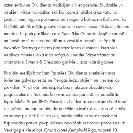
uzturvērtību un Olu dienas tradīcijām citviet pasaulē. Erudītākie un
ātrākiem viktorīnas dalībnieki, kuri pareizi atbildēja uz katru no
jautājumiem, ieguva patīkamas pārsteiguma balvas no Balticovo, ko
likt lietā, pēcāk mājās gatavojot pašiem savas iecienītākās olu ēdienu
maltītes. Turpretī pasākuma noslēgumā līdzās nesteidzīgām sarunām
un īpašā bezē deserta baudīšanai viesi tika aicināti izmēģināt
inovatīvo
Scraegg
omletes pagatavošanas automātu, kurā vien
nepilnas minūtes laikā tapa sātīga olu maltīte līdzņemšanai ar
aromātisko
Sirmais
& Dreibants
garšvielu izlasi katrai gaumei.
Papildus mediju brančam Pasaules Olu dienas svētku ietvaros
ikvienam galvaspilsētas un Pierīgas iedzīvotājiem un viesiem jau
piektdien, 9. oktobrī būs iespēja bez maksas nobaudīt svaigi
pagatavotus olu ēdienus, ko visas dienas garumā trīs populārās
Rīgas lokācijās piedāvās Pasaules Olu dienas ceļojošais
street food
restorāns. Jau agri no rīta, darba cēlienu iesākot, olu restorāns būs
atrodams pie VEF Kultūras pils, pusdienlaikā to varēs apciemot
Esplanādes parkā, pēcpusdienā ceļojošais restorāns pārcelsies uz
Vecrīgu pie viesnīcas
Grand Hotel Kempinski Riga
, turpretī 10.