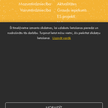
Mazumtirdzniecība
Aktualitātes
Vairumtirdzniecība
Graudu iepirkums
ES projekti
Vakances
Šī tīmekļvietne izmanto sīkdatnes, lai uzlabotu lietošanas pieredzi un
Ētikas kodekss
nodrošinātu tās darbību. Turpinot lietot mūsu vietni, Jūs piekrītat sīkdatņu
Sīkdatnes
Sabiedrības atbalsta
lietošanai.
Uzzināt vairāk
Pārvaldīt sīkdatnes
politika
SAZINIES AR MUMS
Rekvizīti
NORAIDĪT