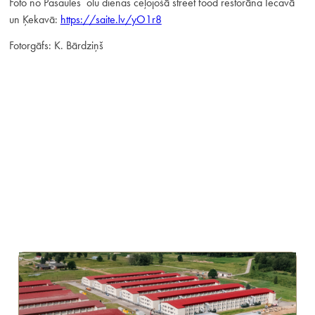
Foto no Pasaules olu dienas ceļojošā street food restorāna Iecavā
un Ķekavā:
https://saite.lv/yO1r8
Fotorgāfs: K. Bārdziņš