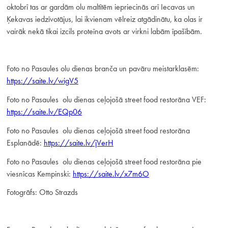
oktobrī tas ar gardām olu maltītēm iepriecinās arī Iecavas un
Ķekavas iedzīvotājus, lai ikvienam vēlreiz atgādinātu, ka olas ir
vairāk nekā tikai izcils proteīna avots ar virkni labām īpašībām.
Foto no Pasaules olu dienas branča un pavāru meistarklasēm:
https://saite.lv/wigV5
Foto no Pasaules olu dienas ceļojošā street food restorāna VEF:
https://saite.lv/EQp06
Foto no Pasaules olu dienas ceļojošā street food restorāna
Esplanādē:
https://saite.lv/jVerH
Foto no Pasaules olu dienas ceļojošā street food restorāna pie
viesnīcas Kempinski:
https://saite.lv/x7m6O
Fotogrāfs: Otto Strazds