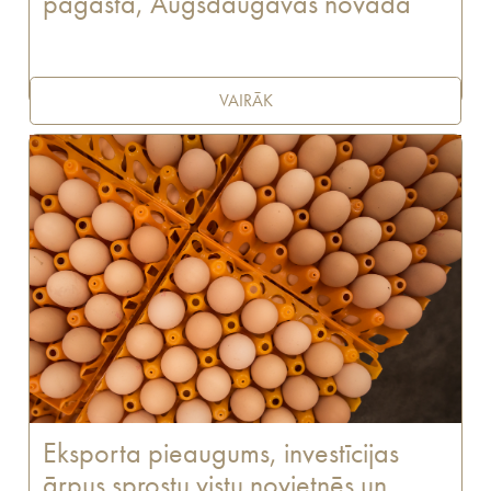
pagastā, Augšdaugavas novadā
VAIRĀK
Eksporta pieaugums, investīcijas
ārpus sprostu vistu novietnēs un