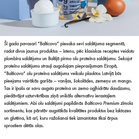
Šī gada pavasarī “Balticovo” piesaka sevi saldējuma segmentā,
radot divus jaunus produktus – īstenu, pēc klasiskas receptes veidotu
plombīra saldējumu un Baltijā pirmo olu proteīna saldējumu. Sekojot
proteīnu saldējumu strauji augošajam pieprasījumam Eiropā,
“Balticovo” olu proteīna saldējums veikalu plauktos Latvijā būs
pieejams vairākās garšās – vaniļas, šokolādes, zemeņu un mango.
Tas ir īpašs ar savu augsto proteīna un zemo ogļhidrātu daudzumu,
piedāvājot uzturvērtības ziņā unikālu alternatīvu ierastajiem
saldējumiem. Abi olu
saldējumi papildinās
Balticovo Premium
zīmola
sortimentu
, kas pārstāv augstākās kvalitātes produktus bez laktozes
un glutēna, kā arī, kuru ražošanai tiek izmantotas tikai ārpus
sprostiem dētās olas.