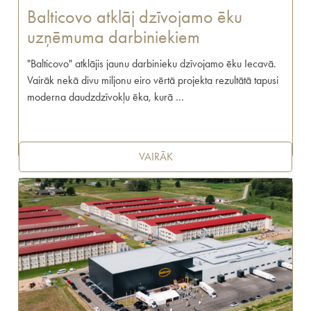
Balticovo atklāj dzīvojamo ēku
uzņēmuma darbiniekiem
"Balticovo" atklājis jaunu darbinieku dzīvojamo ēku Iecavā.
Vairāk nekā divu miljonu eiro vērtā projekta rezultātā tapusi
moderna daudzdzīvokļu ēka, kurā …
VAIRĀK