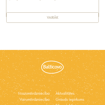
VAIRĀK
Mazumtirdzniecība
Aktualitātes
Vairumtirdzniecība
Graudu iepirkums