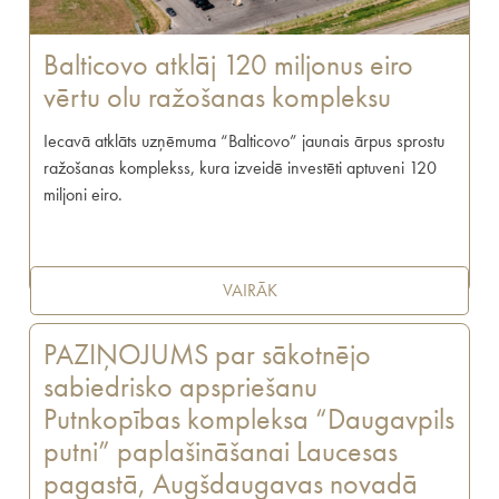
Balticovo atklāj 120 miljonus eiro
vērtu olu ražošanas kompleksu
Iecavā atklāts uzņēmuma “Balticovo” jaunais ārpus sprostu
ražošanas komplekss, kura izveidē investēti aptuveni 120
miljoni eiro.
VAIRĀK
PAZIŅOJUMS par sākotnējo
sabiedrisko apspriešanu
Putnkopības kompleksa “Daugavpils
putni” paplašināšanai Laucesas
pagastā, Augšdaugavas novadā