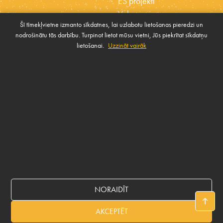
ES projekti
Vakances
Šī tīmekļvietne izmanto sīkdatnes, lai uzlabotu lietošanas pieredzi un
Ētikas kodekss
nodrošinātu tās darbību. Turpinot lietot mūsu vietni, Jūs piekrītat sīkdatņu
Sīkdatnes
Sabiedrības atbalsta
lietošanai.
Uzzināt vairāk
Pārvaldīt sīkdatnes
politika
SAZINIES AR MUMS
Rekvizīti
NORAIDĪT
© 2026 BALTICOVO
AKCEPTĒT