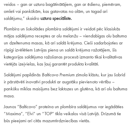
veidos – gan ar uztura bagātinātājiem, gan ar ēdienu, piemēram,
omleti vai pankūkām, kas gatavotas no olām, un tagad arī
saldējumu,” skaidro
uztura speciāliste.
Plombīra un šokolādes plombīra saldējumi ir veidoti pēc klasiskās
mājas saldējuma receptes ar olu melanžu – viendabīgas olu baltuma
un dzeltenuma masas, kā arī saldā krējuma. Cieši sadarbojoties ar
rūpīgi izvēlētiem Latvijas piena un saldā krējuma ražotājiem, šīs
kategorijas saldējuma ražošanas procesā izmanto tikai kvalitatīvas
vietējās izejvielas, kas ļauj garantēt produkta kvalitāti.
Saldējumi papildinās
Balticovo Premium
zīmola klāstu, kur jau šobrīd
ir pārstāvēti inovatīvi produkti ar augstāku pievienoto vērtību –
pankūku mīklas maisījums bez laktozes un glutēna, kā arī olu baltuma
masa.
Jaunos “Balticovo” proteīna un plombīra saldējumus var iegādāties
“Maxima”, “Elvi” un “TOP” tīkla veikalos visā Latvijā. Drīzumā tie
būs pieejami arī citās mazumtirdzniecības vietās.