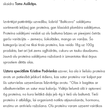
skaidro
Toms Auškāps.
Izvērtējot patērētāju uzvedību, šobrīd “Balticovo” saldējumu
sortimentā iekļauj gan proteīna, gan klasiskā plombīra saldējumus.
Proteīna saldējumi veidoti uz olu baltuma bāzes un pieejami četrās
garšu variācijās – zemeņu, šokolādes, mango un vaniļas. Šo
kategoriju izceļ ne tikai tīrais proteīns, kas veido 18g uz 100g
produkta, bet arī ļoti zems ogļhidrātu, cukuru un tauku daudzums.
Jaunā olu proteīna saldējuma ražošanā ir izmantotas tikai ārpus
sprostiem dētās olas.
Uztura speciāliste Kristīne Podvisnka
uzsver, ka ola ir lielisks proteīna
avots un patiesībā jebkurš ēdiens, kas satur proteīnu var kalpot par
šīs uzturvielas uzņemšanas līdzvērtīgu avotu. “Olas ir bagātas ar
olbaltumvielām un satur maz kaloriju. Vidēja lielumā olā ir aptuveni
6g proteīna, no kura lielākā daļa jeb 4g ir tieši olu baltumā. Tieši
proteīns ir atbildīgs, lai organismā notiktu atjaunošanās, hormonu,
enzīmu un antivielu ražošana. Olu proteīnu varam uzņemt vairākos