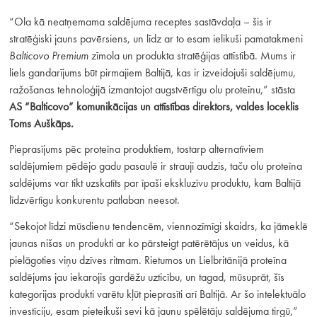
“Ola kā neatņemama saldējuma receptes sastāvdaļa – šis ir
stratēģiski jauns pavērsiens, un līdz ar to esam ielikuši pamatakmeni
Balticovo Premium
zīmola un produkta stratēģijas attīstībā. Mums ir
liels gandarījums būt pirmajiem Baltijā, kas ir izveidojuši saldējumu,
ražošanas tehnoloģijā izmantojot augstvērtīgu olu proteīnu,” stāsta
AS “Balticovo” komunikācijas un attīstības direktors, valdes loceklis
Toms Auškāps.
Pieprasījums pēc proteīna produktiem, tostarp alternatīviem
saldējumiem pēdējo gadu pasaulē ir strauji audzis, taču olu proteīna
saldējums var tikt uzskatīts par īpaši ekskluzīvu produktu, kam Baltijā
līdzvērtīgu konkurentu patlaban neesot.
“Sekojot līdzi mūsdienu tendencēm, viennozīmīgi skaidrs, ka jāmeklē
jaunas nišas un produkti ar ko pārsteigt patērētājus un veidus, kā
pielāgoties viņu dzīves ritmam. Rietumos un Lielbritānijā proteīna
saldējums jau iekarojis gardēžu uzticību, un tagad, mūsuprāt, šīs
kategorijas produkti varētu kļūt pieprasīti arī Baltijā. Ar šo intelektuālo
investīciju, esam pieteikuši sevi kā jaunu spēlētāju saldējuma tirgū,”