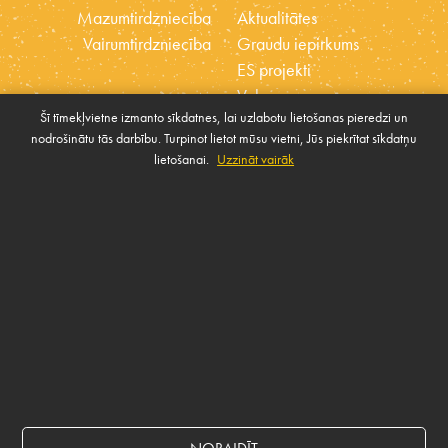
Mazumtirdzniecība
Aktualitātes
Vairumtirdzniecība
Graudu iepirkums
ES projekti
Vakances
Šī tīmekļvietne izmanto sīkdatnes, lai uzlabotu lietošanas pieredzi un
Ētikas kodekss
nodrošinātu tās darbību. Turpinot lietot mūsu vietni, Jūs piekrītat sīkdatņu
Sīkdatnes
Sabiedrības atbalsta
lietošanai.
Uzzināt vairāk
Pārvaldīt sīkdatnes
politika
SAZINIES AR MUMS
Rekvizīti