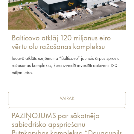
Balticovo atklāj 120 miljonus eiro
vērtu olu ražošanas kompleksu
Iecavā atklāts uzņēmuma “Balticovo” jaunais ārpus sprostu
ražošanas komplekss, kura izveidē investēti aptuveni 120
miljoni eiro.
VAIRĀK
PAZIŅOJUMS par sākotnējo
sabiedrisko apspriešanu
Putnkopības kompleksa “Daugavpils