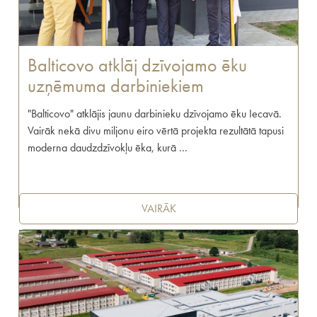
Balticovo atklāj dzīvojamo ēku
uzņēmuma darbiniekiem
"Balticovo" atklājis jaunu darbinieku dzīvojamo ēku Iecavā.
Vairāk nekā divu miljonu eiro vērtā projekta rezultātā tapusi
moderna daudzdzīvokļu ēka, kurā …
VAIRĀK