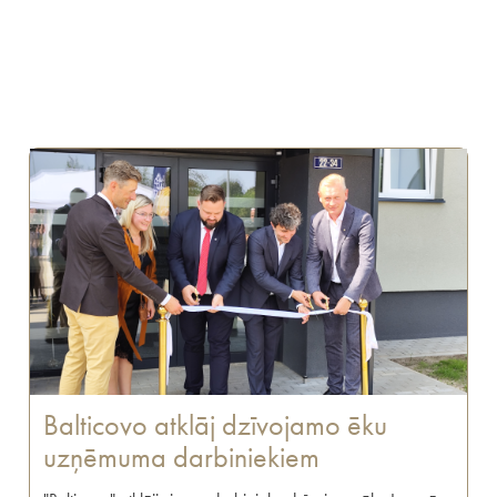
Balticovo atklāj dzīvojamo ēku
uzņēmuma darbiniekiem