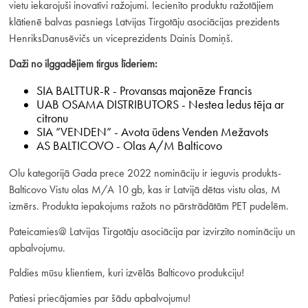
vietu iekarojuši inovatīvi ražojumi. Iecienīto produktu ražotājiem
klātienē balvas pasniegs Latvijas Tirgotāju asociācijas prezidents
HenriksDanusēvičs un viceprezidents Dainis Domiņš.
Daži no ilggadējiem tirgus līderiem:
SIA BALTTUR-R - Provansas majonēze Francis
UAB OSAMA DISTRIBUTORS - Nestea ledus tēja ar
citronu
SIA ”VENDEN” - Avota ūdens Venden Mežavots
AS BALTICOVO - Olas A/M Balticovo
Olu kategorijā Gada prece 2022 nomināciju ir ieguvis produkts-
Balticovo Vistu olas M/A 10 gb, kas ir Latvijā dētas vistu olas, M
izmērs. Produkta iepakojums ražots no pārstrādātām PET pudelēm.
Pateicamies@ Latvijas Tirgotāju asociācija par izvirzīto nomināciju un
apbalvojumu.
Paldies mūsu klientiem, kuri izvēlās Balticovo produkciju!
Patiesi priecājamies par šādu apbalvojumu!