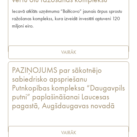
Iecavā atklāts uzņēmuma “Balticovo” jaunais ārpus sprostu
ražošanas komplekss, kura izveidē investēti aptuveni 120
miljoni eiro.
VAIRĀK
PAZIŅOJUMS par sākotnējo
sabiedrisko apspriešanu
Putnkopības kompleksa “Daugavpils
putni” paplašināšanai Laucesas
pagastā, Augšdaugavas novadā
VAIRĀK