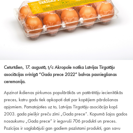
Ceturtdien, 17. augustā, t/c Akropole notika Latvijas Tirgotāju
asociācijas svinīgā “Gada prece 2022” balvas pasniegšanas
ceremonija.
Apzinot ikdienas pirkumos populārākās un patērētāju iecienītākās
preces, katru gadu tiek apkopoti dati par kopējiem pārdošanas
apjomiem. Pamatojoties uz to, Latvijas Tirgotāju asociācija kopš
2003. gada piešķir preču zīmi „Gada prece”. Kopumā šajos gados
nosaukumu „Gada prece” ir ieguvuši 706 produkti un preces.
Pozīcijas ir saglabājuši gan gadiem pazīstami produkti, gan savu