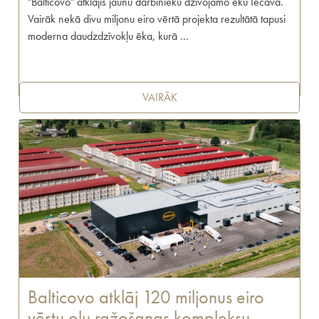
"Balticovo" atklājis jaunu darbinieku dzīvojamo ēku Iecavā.
Vairāk nekā divu miljonu eiro vērtā projekta rezultātā tapusi
moderna daudzdzīvokļu ēka, kurā …
VAIRĀK
Balticovo atklāj 120 miljonus eiro
vērtu olu ražošanas kompleksu