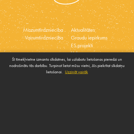
Mazumtirdzniecība
Aktualitātes
Vairumtirdzniecība
Graudu iepirkums
ES projekti
Vakances
Šī tīmekļvietne izmanto sīkdatnes, lai uzlabotu lietošanas pieredzi un
Ētikas kodekss
nodrošinātu tās darbību. Turpinot lietot mūsu vietni, Jūs piekrītat sīkdatņu
Sīkdatnes
Sabiedrības atbalsta
lietošanai.
Uzzināt vairāk
Pārvaldīt sīkdatnes
politika
SAZINIES AR MUMS
Rekvizīti