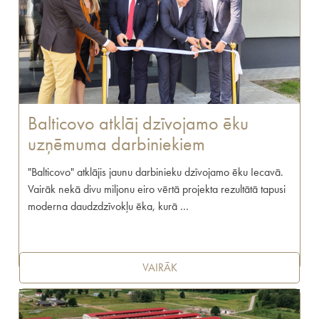
Balticovo atklāj dzīvojamo ēku
uzņēmuma darbiniekiem
"Balticovo" atklājis jaunu darbinieku dzīvojamo ēku Iecavā.
Vairāk nekā divu miljonu eiro vērtā projekta rezultātā tapusi
moderna daudzdzīvokļu ēka, kurā …
VAIRĀK