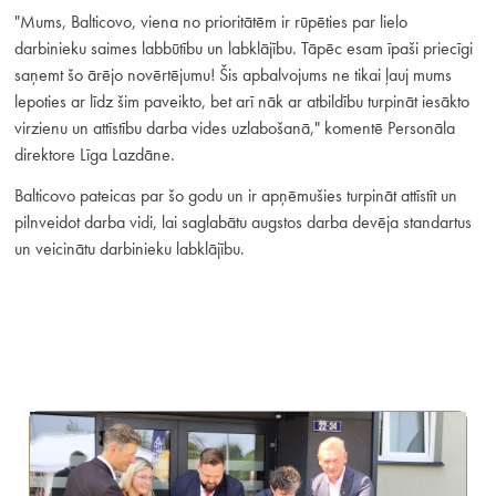
"Mums, Balticovo, viena no prioritātēm ir rūpēties par lielo
darbinieku saimes labbūtību un labklājību. Tāpēc esam īpaši priecīgi
saņemt šo ārējo novērtējumu! Šis apbalvojums ne tikai ļauj mums
lepoties ar līdz šim paveikto, bet arī nāk ar atbildību turpināt iesākto
virzienu un attīstību darba vides uzlabošanā," komentē Personāla
direktore Līga Lazdāne.
Balticovo pateicas par šo godu un ir apņēmušies turpināt attīstīt un
pilnveidot darba vidi, lai saglabātu augstos darba devēja standartus
un veicinātu darbinieku labklājību.