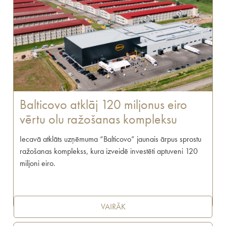
Balticovo atklāj 120 miljonus eiro
vērtu olu ražošanas kompleksu
Iecavā atklāts uzņēmuma “Balticovo” jaunais ārpus sprostu
ražošanas komplekss, kura izveidē investēti aptuveni 120
miljoni eiro.
VAIRĀK