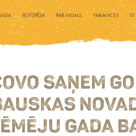
MIJA
ILGTSPĒJA
PAR MUMS
VAKANCES
LV
COVO SAŅEM G
BAUSKAS NOVA
ĒMĒJU GADA B