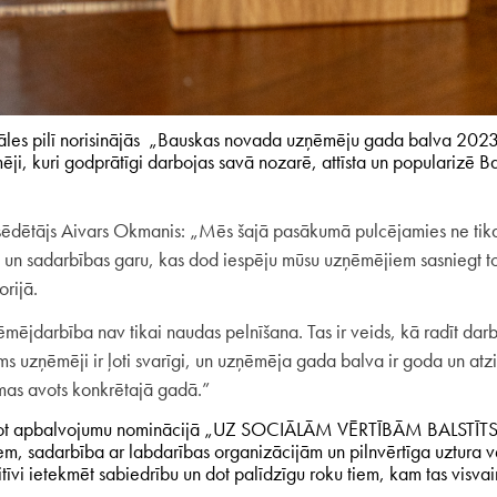
dāles pilī norisinājās „Bauskas novada uzņēmēju gada balva 202
ēmēji, kuri godprātīgi darbojas savā nozarē, attīsta un popularizē
dētājs Aivars Okmanis: „Mēs šajā pasākumā pulcējamies ne tikai
 un sadarbības garu, kas dod iespēju mūsu uzņēmējiem sasniegt tos 
orijā.
mējdarbība nav tikai naudas pelnīšana. Tas ir veids, kā radīt dar
s uzņēmēji ir ļoti svarīgi, un uzņēmēja gada balva ir goda un atzin
smas avots konkrētajā gadā.”
mot apbalvojumu nominācijā „UZ SOCIĀLĀM VĒRTĪBĀM BALSTĪT
m, sadarbība ar labdarības organizācijām un pilnvērtīga uztura vei
īvi ietekmēt sabiedrību un dot palīdzīgu roku tiem, kam tas visva