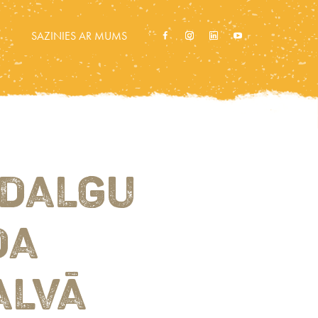
SAZINIES AR MUMS
ODALGU
DA
ALVĀ