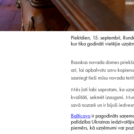
Piektdien, 15. septembrī, Run
kur tika godināti vietējie uzņ
Bauskas novada domes priekšsē
arī, lai apbalvotu savu kopienu
sasniegt tieši mūsu novada terit
Mēs ļoti labi saprotam, ka uzņē
kvalitāti, sekmēt izaugsmi. Mum
savā nozarē un ir bijuši iedve
Balticovo
ir pagodināts saņe
palīdzība Ukrainas iedzīvotājie
piemērs, kā
uzņēmumi var pozit