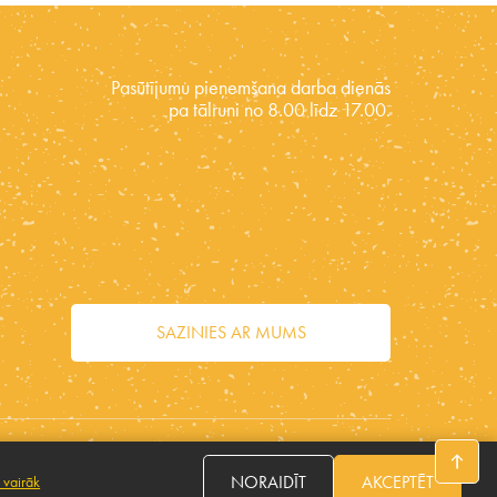
Pasūtījumu pieņemšana darba dienās
pa tālruni no 8.00 līdz 17.00.
SAZINIES AR MUMS
Seko mums
NORAIDĪT
AKCEPTĒT
 vairāk