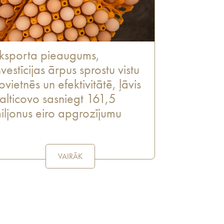
ksporta pieaugums,
nvestīcijas ārpus sprostu vistu
ovietnēs un efektivitātē, ļāvis
alticovo sasniegt 161,5
iljonus eiro apgrozījumu
VAIRĀK