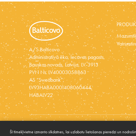
PRODUK
Mazumtir
Vairumtir
A/S Balticovo
Administratīvā ēka, Iecavas pagasts,
Bauskas novads, Latvija, LV-3913
PVN Nr. LV40003058863
AS “Swedbank”,
LV93HABA0001408060444,
HABALV22
© 2026 BALTICOVO
Šī tīmekļvietne izmanto sīkdatnes, lai uzlabotu lietošanas pieredzi un nodrošinā