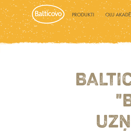
PRODUKTI
OLU AKADĒ
BALTI
"
UZŅ