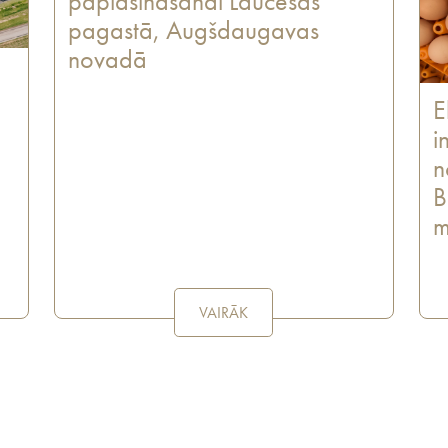
paplašināšanai Laucesas
pagastā, Augšdaugavas
novadā
E
i
n
B
m
VAIRĀK