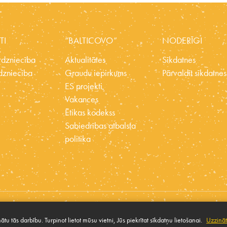
TI
“BALTICOVO”
NODERĪGI
dzniecība
Aktualitātes
Sīkdatnes
dzniecība
Graudu iepirkums
Pārvaldīt sīkdatnes
ES projekti
Vakances
Ētikas kodekss
Sabiedrības atbalsta
politika
tu tās darbību. Turpinot lietot mūsu vietni, Jūs piekrītat sīkdatņu lietošanai.
Uzzināt