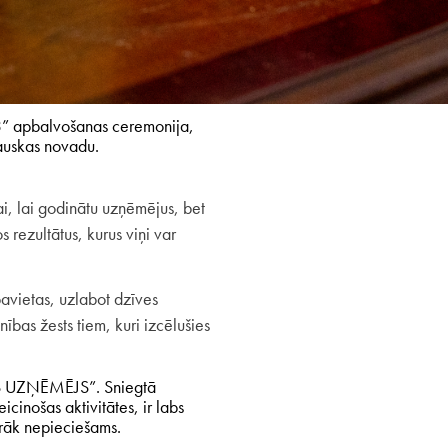
3” apbalvošanas ceremonija,
 Bauskas novadu.
, lai godinātu uzņēmējus, bet
rezultātus, kurus viņi var
bavietas, uzlabot dzīves
ības žests tiem, kuri izcēlušies
S UZŅĒMĒJS”. Sniegtā
cinošas aktivitātes, ir labs
irāk nepieciešams.