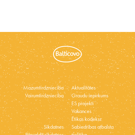
Mazumtirdzniecība
Aktualitātes
Vairumtirdzniecība
Graudu iepirkums
ES projekti
Vakances
Ētikas kodekss
Sīkdatnes
Sabiedrības atbalsta
Pārvaldīt sīkdatnes
politika