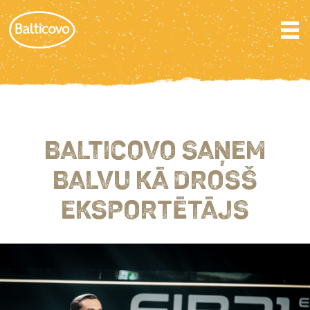
BALTICOVO SAŅEM
BALVU KĀ DROSŠ
EKSPORTĒTĀJS