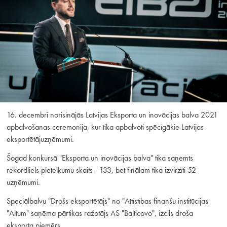
16. decembrī norisinājās Latvijas Eksporta un inovācijas balva 2021
apbalvošanas ceremonija, kur tika apbalvoti spēcīgākie Latvijas
eksportētājuzņēmumi.
Šogad konkursā "Eksporta un inovācijas balva" tika saņemts
rekordliels pieteikumu skaits - 133, bet finālam tika izvirzīti 52
uzņēmumi.
Speciālbalvu "Drošs eksportētājs" no "Attīstības finanšu institūcijas
"Altum" saņēma pārtikas ražotājs AS "Balticovo", izcils droša
eksporta piemērs.