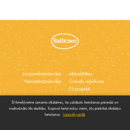
Mazumtirdzniecība
Aktualitātes
Vairumtirdzniecība
Graudu iepirkums
ES projekti
Vakances
Šī tīmekļvietne izmanto sīkdatnes, lai uzlabotu lietošanas pieredzi un
Ētikas kodekss
nodrošinātu tās darbību. Turpinot lietot mūsu vietni, Jūs piekrītat sīkdatņu
Sīkdatnes
Sabiedrības atbalsta
lietošanai.
Uzzināt vairāk
Pārvaldīt sīkdatnes
politika