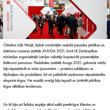
Oktobra vidū Vācijā, Ķelnē norisinājās vadošā pasaules pārtikas un
dzērienu nozares izstāde ANUGA 2021, kurā LR Zemkopības
ministrijas organizētajā Latvijas ražotāju kopstendā prezentējām
Balticovo jaunumus. Piedaloties izstādē Anuga 2021, galvenie mērķi
bija iepazīstināt ar mūsu jaunumiem – proteīna saldējumu un
šķidrajiem olu produktiem, kā arī palielināt uzņēmuma atpazīstamību
eksporta tirgos. Ne mazāk svarīgi bija iepazīt un izvērtēt pārtikas
tirgus attīstības tendences.
Un tā bija arī lieliska iespēja atkal satikt pastāvīgos klientus un