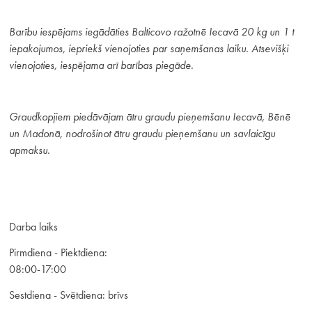
Barību iespējams iegādāties Balticovo ražotnē Iecavā
20 kg un 1 t
iepakojumos, iepriekš vienojoties par saņemšanas laiku. Atsevišķi
vienojoties, iespējama arī barības piegāde.
Graudkopjiem piedāvājam ātru graudu pieņemšanu Iecavā, Bēnē
un Madonā, nodrošinot ātru graudu pieņemšanu un savlaicīgu
apmaksu.
Darba laiks
Pirmdiena - Piektdiena:
08:00-17:00
Sestdiena - Svētdiena: brīvs