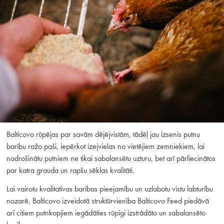
Balticovo rūpējas par savām dējējvistām, tādēļ jau izsenis putnu
barību ražo paši, iepērkot izejvielas no vietējiem zemniekiem, lai
nodrošinātu putniem ne tikai sabalansētu uzturu, bet arī pārliecinātos
par katra grauda un rapšu sēklas kvalitāti.
Lai vairotu kvalitatīvas barības pieejamību un uzlabotu vistu labturību
nozarē, Balticovo izveidotā struktūrvienība Balticovo Feed piedāvā
arī citiem putnkopjiem iegādāties rūpīgi izstrādāto un sabalansēto