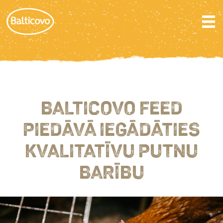
BALTICOVO FEED
PIEDĀVĀ IEGĀDĀTIES
KVALITATĪVU PUTNU
BARĪBU