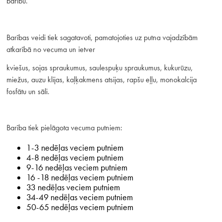
barību.
Barības veidi tiek sagatavoti, pamatojoties uz putna vajadzībām
atkarībā no vecuma un ietver
kviešus, sojas spraukumus, saulespuķu spraukumus, kukurūzu,
miežus, auzu klijas, kaļķakmens atsijas, rapšu eļļu, monokalcija
fosfātu un sāli.
Barība tiek pielāgota vecuma putniem:
1-3 nedēļas veciem putniem
4-8 nedēļas veciem putniem
9-16 nedēļas veciem putniem
16 -18 nedēļas veciem putniem
33 nedēļas veciem putniem
34-49 nedēļas veciem putniem
50-65 nedēļas veciem putniem