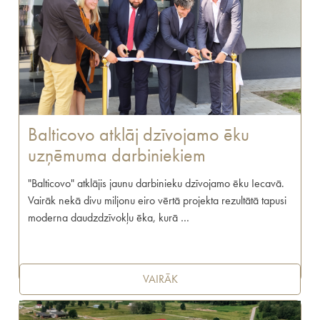
Balticovo atklāj dzīvojamo ēku
uzņēmuma darbiniekiem
"Balticovo" atklājis jaunu darbinieku dzīvojamo ēku Iecavā.
Vairāk nekā divu miljonu eiro vērtā projekta rezultātā tapusi
moderna daudzdzīvokļu ēka, kurā …
VAIRĀK