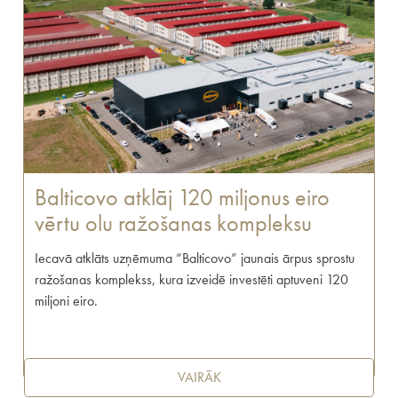
Balticovo atklāj 120 miljonus eiro
vērtu olu ražošanas kompleksu
Iecavā atklāts uzņēmuma “Balticovo” jaunais ārpus sprostu
ražošanas komplekss, kura izveidē investēti aptuveni 120
miljoni eiro.
VAIRĀK