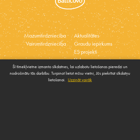
Mazumtirdzniecība
Aktualitātes
Vairumtirdzniecība
Graudu iepirkums
ES projekti
Vakances
Šī tīmekļvietne izmanto sīkdatnes, lai uzlabotu lietošanas pieredzi un
Ētikas kodekss
nodrošinātu tās darbību. Turpinot lietot mūsu vietni, Jūs piekrītat sīkdatņu
Sīkdatnes
Sabiedrības atbalsta
lietošanai.
Uzzināt vairāk
Pārvaldīt sīkdatnes
politika
SAZINIES AR MUMS
Rekvizīti