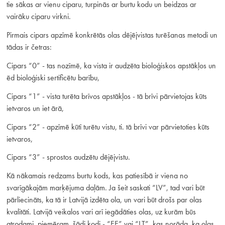
tie sākas ar vienu ciparu, turpinās ar burtu kodu un beidzas ar
vairāku ciparu virkni.
Pirmais cipars apzīmē konkrētās olas dējējvistas turēšanas metodi un
tādas ir četras:
Cipars “0” - tas nozīmē, ka vista ir audzēta bioloģiskos apstākļos un
ēd bioloģiski sertificētu barību,
Cipars “1” - vista turēta brīvos apstākļos - tā brīvi pārvietojas kūts
ietvaros un iet ārā,
Cipars “2” - apzīmē kūtī turētu vistu, ti. tā brīvi var pārvietoties kūts
ietvaros,
Cipars “3” - sprostos audzētu dējējvistu.
Kā nākamais redzams burtu kods, kas patiesībā ir viena no
svarīgākajām marķējuma daļām. Ja šeit saskati “LV”, tad vari būt
pārliecināts, ka tā ir Latvijā izdēta ola, un vari būt drošs par olas
kvalitāti. Latvijā veikalos vari arī iegādāties olas, uz kurām būs
atrodami, piemēram, šādi kodi - “EE” vai “LT”, kas norāda, ka olas