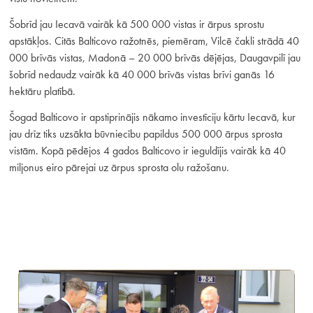
Šobrīd jau Iecavā vairāk kā 500 000 vistas ir ārpus sprostu
apstākļos. Citās Balticovo ražotnēs, piemēram, Vilcē čakli strādā 40
000 brīvās vistas, Madonā – 20 000 brīvās dējējas, Daugavpilī jau
šobrīd nedaudz vairāk kā 40 000 brīvās vistas brīvi ganās 16
hektāru platībā.
Šogad Balticovo ir apstiprinājis nākamo investīciju kārtu Iecavā, kur
jau drīz tiks uzsākta būvniecību papildus 500 000 ārpus sprosta
vistām. Kopā pēdējos 4 gados Balticovo ir ieguldījis vairāk kā 40
miljonus eiro pārejai uz ārpus sprosta olu ražošanu.