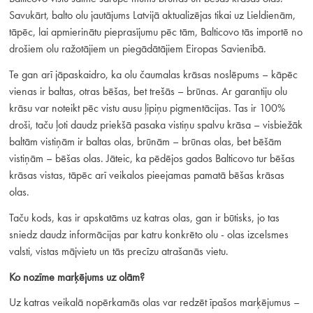
Savukārt, balto olu jautājums Latvijā aktualizējas tikai uz Lieldienām,
tāpēc, lai apmierinātu pieprasījumu pēc tām, Balticovo tās importē no
drošiem olu ražotājiem un piegādātājiem Eiropas Savienībā.
Te gan arī jāpaskaidro, ka olu čaumalas krāsas noslēpums – kāpēc
vienas ir baltas, otras bēšas, bet trešās – brūnas. Ar garantiju olu
krāsu var noteikt pēc vistu ausu ļipiņu pigmentācijas. Tas ir 100%
droši, taču ļoti daudz priekšā pasaka vistiņu spalvu krāsa – visbiežāk
baltām vistiņām ir baltas olas, brūnām – brūnas olas, bet bēšām
vistiņām – bēšas olas. Jāteic, ka pēdējos gados Balticovo tur bēšas
krāsas vistas, tāpēc arī veikalos pieejamas pamatā bēšas krāsas
olas.
Taču kods, kas ir apskatāms uz katras olas, gan ir būtisks, jo tas
sniedz daudz informācijas par katru konkrēto olu - olas izcelsmes
valsti, vistas mājvietu un tās precīzu atrašanās vietu.
Ko nozīme marķējums uz olām?
Uz katras veikalā nopērkamās olas var redzēt īpašos marķējumus –