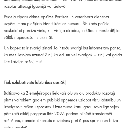
ražotas attiecīgi Igaunijā vai Lietuvā.
Pēdējā ciparu virkne apzīmē Pārtikas un veterinārā dienesta
uzņēmumam piešķirto identifikācijas numuru. Šis kods palīdz
noskaidrot precīzu vietu, kur vistiņa atrodas, ja kādu iemeslu dēļ to
vēlāk nepieciešams uzzināt.
Un kāpēc to ir svarīgi zināt? Jo ir taču svarīgi būt informētam par to,
ko mēs lietojam uzturā! Zini, ko ēd, un vēl svarīgāk – zini, vai galdā
liec Latvijas ražojumu!
Tiek uzlaboti vistu labturības apstākļi
Balticovo kā Ziemeļeiropas lielākais olu un olu produktu ražotājs
pirms vairākiem gadiem publiski apņēmās uzlabot vistu labturību un
izbeigt to turēšanu sprostos. Uzņēmums katru gadu savā ilgtspējas
pārskatā atklāj progresu līdz 2027. gadam pilnībā transformēt
ražošanu, nomainot sprostu novietnes pret ārpus sprosta un brīvo
vistu novietnēm.