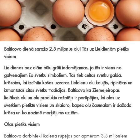
Balticovo dienā saražo 2,5 miljonus olu! Tās uz Lieldienām pietiks
visiem
Lieldienas bez olām būtu grūti iedomājamas, jo tās ir viens no
galvenajiem šo svētku simboliem. Tās tiek celtas svētku galdā,
krāsotas, lai izcīnītu košas uzvaras Lieldienu olu kaujās, ripinātas un
izmantotas citās svētku tradīcijās. Balticovo kā Ziemeļeiropas
lielākais olu un olu produktu ražotājs ir parūpējies, lai olas uz
svētkiem pietiktu visiem un skaidro, kāpēc olu čaumalām ir dažāda
krāsa un ko nozīmē marķējums uz tām.
Olas pietiks visiem
Balticovo darbinieki ikdienā rūpējas par apmēram 3,5 miljoniem