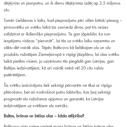
dējējvistu un jaunputnu, un ik dienu dējējvistas izdēj ap 2,5 miljonus
olu.
Tomēr Lieldienas ir laiks, kad pieprasījums pēc olām būtiski pieaug –
pirmssvētku un svētku laikā tas sasniedz divas, pat trīs reizes
salīdzinot ar ikdienišķo pieprasījumu. Te gan jāpiebilst, ka nav
iespējams vistiņas “pierunāt”, lai tās uz svētku laiku saņemtos un
sāktu dēt vairāk olas. Tāpēc Balticovo kā lielākajam olu un olu
produktu ražotājam Ziemeļeiropā ir rūpīgi jāizplāno, lai olas svētku
laikā pietiktu visiem, jo uzņēmums tās piegādā gan Latvijas, gan
Baltijas iedzīvotājiem, kā arī vairāk nekā vēl 20 citu valstu
patērētājiem.
Šis svētku izaicinājums tiek sekmīgi pārvarēts ne tikai ar rūpīgu
plānošanu, bet arī nodrošinot putnu labturību, kas ļauj sekmīgi
prognozēt olu ražošanas apjomus un garantēt, ka Latvijas
iedzīvotājiem uz svētkiem olu netrūks.
Baltas, brūnas un bēšas olas – kāda atšķirība?
Balticovo vistu saime sarūpē mums brūnas un bēšas krāsas olas.