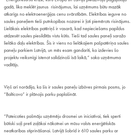
gadā, lika meklēt jaunus risinājumus, lai uzņēmums būtu mazāk
atkarīgs no elektroenerģijas cenu svārstībām. Elektrības ieguve no
saules paneļiem tieši putnkopības nozarei ir ļoti piemērots risinājums.
Lielākais elektrības patēriņš ir vasarā, kad nepieciešams papildus
atdzesēt saules piesildītās vistu kūtis. Tieši tad saules paneļi saražo
lielāko daļu elektrības. Šis ir viens no lielākajiem pašpatēriņa saules
paneļu parkiem Latvijā, un mēs esam gandarīti, ka izdevies šo
projektu veiksmīgi īstenot salīdzinoši īsā laikā,” saka uzņēmuma
vadītājs.
Viņš arī norādīja, ka šis ir saules paneļu izbūves pirmais posms, jo
“Balticovo” ir plānojis parku paplašināt.
“Pateicoties pašmāju uzņēmēju drosmei un iniciatīvai, tiek sperti
būtiski soļi pretī zaļākai nākotnei un mūsu valsts enerģētiskās
neatkarības stiprināšanai. Latvijā šobrīd ir 610 saules parku ar