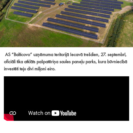
AS “Balticovo” uzņēmuma teritorijā Iecavā trešdien, 27. septembrī,
oficiāli tika atklāts pašpatēriņa saules paneļu parks, kura būvniecībā
investēti teju divi miljoni eiro.