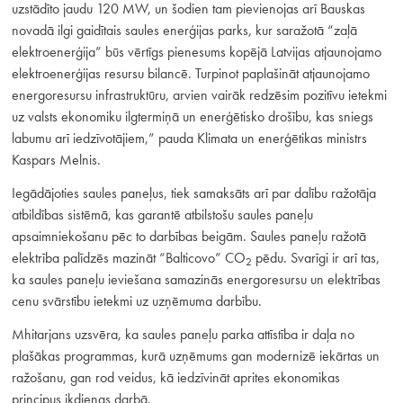
uzstādīto jaudu 120 MW, un šodien tam pievienojas arī Bauskas
novadā ilgi gaidītais saules enerģijas parks, kur saražotā “zaļā
elektroenerģija” būs vērtīgs pienesums kopējā Latvijas atjaunojamo
elektroenerģijas resursu bilancē. Turpinot paplašināt atjaunojamo
energoresursu infrastruktūru, arvien vairāk redzēsim pozitīvu ietekmi
uz valsts ekonomiku ilgtermiņā un enerģētisko drošību, kas sniegs
labumu arī iedzīvotājiem,” pauda Klimata un enerģētikas ministrs
Kaspars Melnis.
Iegādājoties saules paneļus, tiek samaksāts arī par dalību ražotāja
atbildības sistēmā, kas garantē atbilstošu saules paneļu
apsaimniekošanu pēc to darbības beigām. Saules paneļu ražotā
elektrība palīdzēs mazināt “Balticovo” CO
pēdu. Svarīgi ir arī tas,
2
ka saules paneļu ieviešana samazinās energoresursu un elektrības
cenu svārstību ietekmi uz uzņēmuma darbību.
Mhitarjans uzsvēra, ka saules paneļu parka attīstība ir daļa no
plašākas programmas, kurā uzņēmums gan modernizē iekārtas un
ražošanu, gan rod veidus, kā iedzīvināt aprites ekonomikas
principus ikdienas darbā.