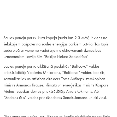
Saules paneļu parks, kura kopējā jauda būs 2,3 MW, ir viens no
lielākajiem pašpatēriņa saules enerģijas parkiem Latvijā. Tas tapis
sadarbībā ar vienu no vadošajiem elektrovairumtirdzniecības
uzņēmumiem Latvijā SIA “Baltijas Elektro Sabiedrība”.
Saules paneļu parka atklāšanā piedalījās “Balticovo” valdes
priekšsēdētājs Vladimirs Mhitarjans, “Balticovo” valdes loceklis,
komunikācijas un attīstības direktors Toms Auškāps, zemkopības
ministrs Armands Krauze, klimata un enerģētikas ministrs Kaspars
Melnis, Bauskas domes priekšsēdētājs Aivars Okmanis, AS
“Sadales tīkls” valdes priekšsēdētājs Sandis Jansons un citi viesi.
“Energoresursu krīze, kuru Eiropa un Latvija piedzīvoja pagājušajā