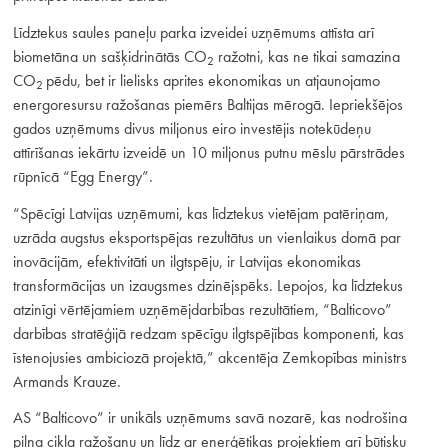
Līdztekus saules paneļu parka izveidei uzņēmums attīsta arī
biometāna un sašķidrinātās CO
ražotni, kas ne tikai samazina
2
CO
pēdu, bet ir lielisks aprites ekonomikas un atjaunojamo
2
energoresursu ražošanas piemērs Baltijas mērogā. Iepriekšējos
gados uzņēmums divus miljonus eiro investējis notekūdeņu
attīrīšanas iekārtu izveidē un 10 miljonus putnu mēslu pārstrādes
rūpnīcā “Egg Energy”.
“Spēcīgi Latvijas uzņēmumi, kas līdztekus vietējam patēriņam,
uzrāda augstus eksportspējas rezultātus un vienlaikus domā par
inovācijām, efektivitāti un ilgtspēju, ir Latvijas ekonomikas
transformācijas un izaugsmes dzinējspēks. Lepojos, ka līdztekus
atzinīgi vērtējamiem uzņēmējdarbības rezultātiem, “Balticovo”
darbības stratēģijā redzam spēcīgu ilgtspējības komponenti, kas
īstenojusies ambiciozā projektā,” akcentēja Zemkopības ministrs
Armands Krauze.
AS “Balticovo” ir unikāls uzņēmums savā nozarē, kas nodrošina
pilna cikla ražošanu un līdz ar enerģētikas projektiem arī būtisku