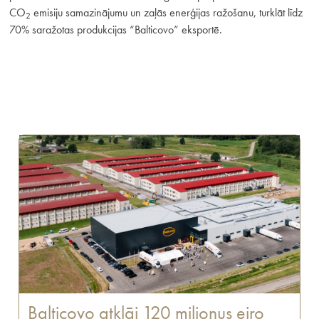
CO
emisiju samazinājumu un zaļās enerģijas ražošanu, turklāt līdz
2
70% saražotas produkcijas “Balticovo” eksportē.
Balticovo atklāj 120 miljonus eiro