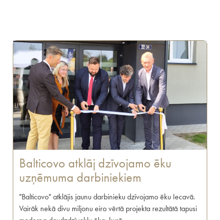
Balticovo atklāj dzīvojamo ēku
uzņēmuma darbiniekiem
"Balticovo" atklājis jaunu darbinieku dzīvojamo ēku Iecavā.
Vairāk nekā divu miljonu eiro vērtā projekta rezultātā tapusi