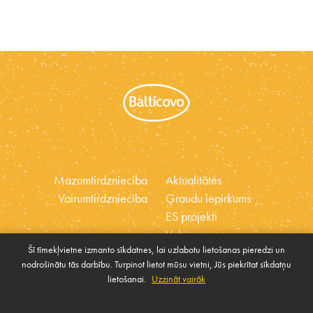
Mazumtirdzniecība
Aktualitātes
Vairumtirdzniecība
Graudu iepirkums
ES projekti
Vakances
Šī tīmekļvietne izmanto sīkdatnes, lai uzlabotu lietošanas pieredzi un
Ētikas kodekss
nodrošinātu tās darbību. Turpinot lietot mūsu vietni, Jūs piekrītat sīkdatņu
Sīkdatnes
Sabiedrības atbalsta
lietošanai.
Uzzināt vairāk
Pārvaldīt sīkdatnes
politika