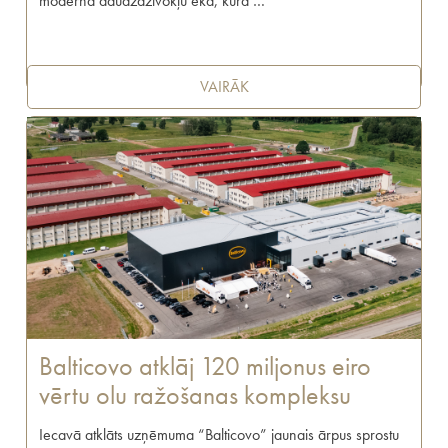
moderna daudzdzīvokļu ēka, kurā …
VAIRĀK
Balticovo atklāj 120 miljonus eiro
vērtu olu ražošanas kompleksu
Iecavā atklāts uzņēmuma “Balticovo” jaunais ārpus sprostu