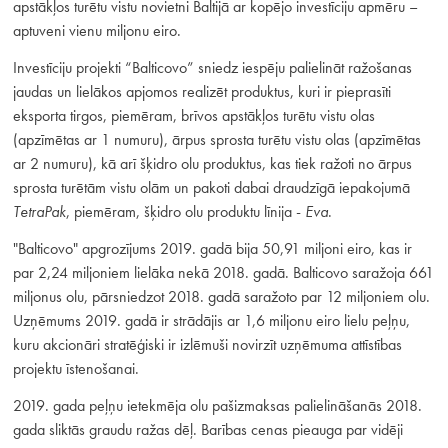
apstākļos turētu vistu novietni Baltijā ar kopējo investīciju apmēru –
aptuveni vienu miljonu eiro.
Investīciju projekti “Balticovo” sniedz iespēju palielināt ražošanas
jaudas un lielākos apjomos realizēt produktus, kuri ir pieprasīti
eksporta tirgos, piemēram, brīvos apstākļos turētu vistu olas
(apzīmētas ar 1 numuru), ārpus sprosta turētu vistu olas (apzīmētas
ar 2 numuru), kā arī šķidro olu produktus, kas tiek ražoti no ārpus
sprosta turētām vistu olām un pakoti dabai draudzīgā iepakojumā
TetraPak
, piemēram, šķidro olu produktu līnija -
Eva
.
"Balticovo" apgrozījums 2019. gadā bija 50,91 miljoni eiro, kas ir
par 2,24 miljoniem lielāka nekā 2018. gadā. Balticovo saražoja 661
miljonus olu, pārsniedzot 2018. gadā saražoto par 12 miljoniem olu.
Uzņēmums 2019. gadā ir strādājis ar 1,6 miljonu eiro lielu peļņu,
kuru akcionāri stratēģiski ir izlēmuši novirzīt uzņēmuma attīstības
projektu īstenošanai.
2019. gada peļņu ietekmēja olu pašizmaksas palielināšanās 2018.
gada sliktās graudu ražas dēļ. Barības cenas pieauga par vidēji