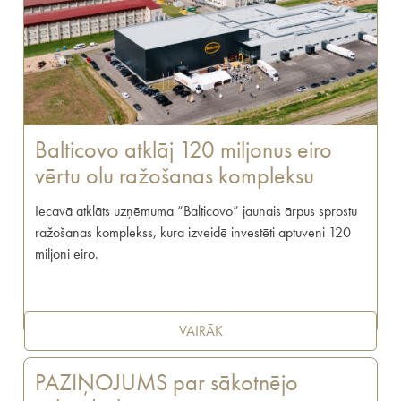
Balticovo atklāj 120 miljonus eiro
vērtu olu ražošanas kompleksu
Iecavā atklāts uzņēmuma “Balticovo” jaunais ārpus sprostu
ražošanas komplekss, kura izveidē investēti aptuveni 120
miljoni eiro.
VAIRĀK
PAZIŅOJUMS par sākotnējo