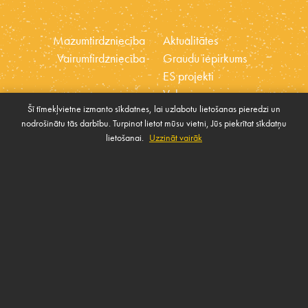
Mazumtirdzniecība
Aktualitātes
Vairumtirdzniecība
Graudu iepirkums
ES projekti
Vakances
Šī tīmekļvietne izmanto sīkdatnes, lai uzlabotu lietošanas pieredzi un
Ētikas kodekss
nodrošinātu tās darbību. Turpinot lietot mūsu vietni, Jūs piekrītat sīkdatņu
Sīkdatnes
Sabiedrības atbalsta
lietošanai.
Uzzināt vairāk
Pārvaldīt sīkdatnes
politika
SAZINIES AR MUMS
Rekvizīti