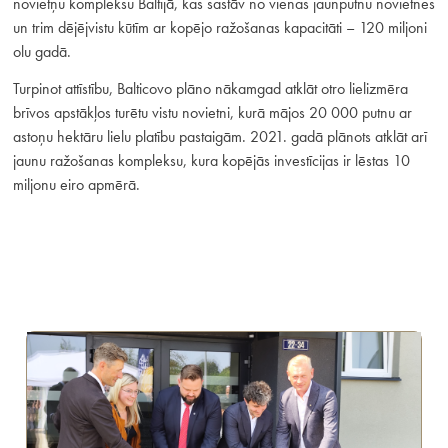
novietņu kompleksu Baltijā, kas sastāv no vienas jaunputnu novietnes
un trim dējējvistu kūtīm ar kopējo ražošanas kapacitāti – 120 miljoni
olu gadā.
Turpinot attīstību, Balticovo plāno nākamgad atklāt otro lielizmēra
brīvos apstākļos turētu vistu novietni, kurā mājos 20 000 putnu ar
astoņu hektāru lielu platību pastaigām. 2021. gadā plānots atklāt arī
jaunu ražošanas kompleksu, kura kopējās investīcijas ir lēstas 10
miljonu eiro apmērā.