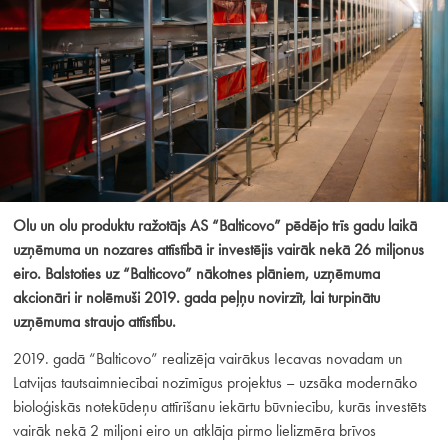
Olu un olu produktu ražotājs AS “Balticovo” pēdējo trīs gadu laikā
uzņēmuma un nozares attīstībā ir investējis vairāk nekā 26 miljonus
eiro. Balstoties uz “Balticovo” nākotnes plāniem, uzņēmuma
akcionāri ir nolēmuši 2019. gada peļņu novirzīt, lai turpinātu
uzņēmuma straujo attīstību.
2019. gadā “Balticovo” realizēja vairākus Iecavas novadam un
Latvijas tautsaimniecībai nozīmīgus projektus – uzsāka modernāko
bioloģiskās notekūdeņu attīrīšanu iekārtu būvniecību, kurās investēts
vairāk nekā 2 miljoni eiro un atklāja pirmo lielizmēra brīvos