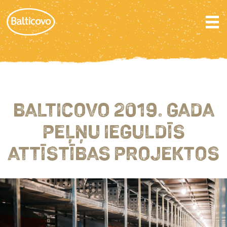
BALTICOVO 2019. GADA
PEĻŅU IEGULDĪS
ATTĪSTĪBAS PROJEKTOS