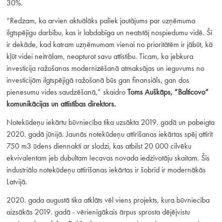
30%.
“Redzam, ka arvien aktuālāks paliek jautājums par uzņēmuma
ilgtspējīgu darbību, kas ir labdabīga un neatstāj nospiedumu vidē. Šī
ir dekāde, kad katram uzņēmumam vienai no prioritātēm ir jābūt, kā
kļūt videi neitrālam, neapturot savu attīstību. Ticam, ka jebkura
investīcija ražošanas modernizēšanā atmaksājas un ieguvums no
investīcijām ilgtspējīgā ražošanā būs gan finansiāls, gan dos
pienesumu vides saudzēšanā,” skaidro
Toms Auškāps, “Balticovo”
komunikācijas un attīstības direktors.
Notekūdeņu iekārtu būvniecība tika uzsākta 2019. gadā un pabeigta
2020. gadā jūnijā. Jaunās notekūdeņu attīrīšanas iekārtas spēj attīrīt
750 m3 ūdens diennaktī ar slodzi, kas atbilst 20 000 cilvēku
ekvivalentam jeb dubultam Iecavas novada iedzīvotāju skaitam. Šīs
industriālo notekūdeņu attīrīšanas iekārtas ir šobrīd ir modernākās
Latvijā.
2020. gada augustā tika atklāts vēl viens projekts, kura būvniecība
aizsākās 2019. gadā - vērienīgākais ārpus sprosta dējējvistu