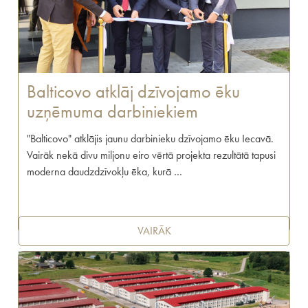
Balticovo atklāj dzīvojamo ēku
uzņēmuma darbiniekiem
"Balticovo" atklājis jaunu darbinieku dzīvojamo ēku Iecavā.
Vairāk nekā divu miljonu eiro vērtā projekta rezultātā tapusi
moderna daudzdzīvokļu ēka, kurā …
VAIRĀK