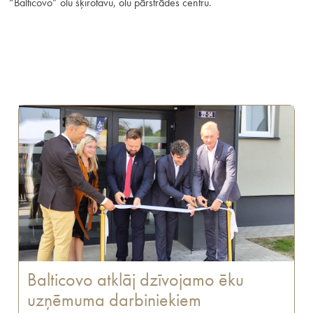
“Balticovo” olu šķirotavu, olu pārstrādes centru.
Balticovo atklāj dzīvojamo ēku
uzņēmuma darbiniekiem