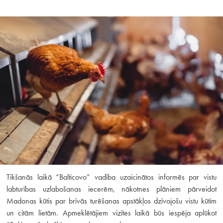
Tikšanās laikā “Balticovo” vadība uzaicinātos informēs par vistu
labturības uzlabošanas iecerēm, nākotnes plāniem pārveidot
Madonas kūtis par brīvās turēšanas apstākļos dzīvojošu vistu kūtīm
un citām lietām. Apmeklētājiem vizītes laikā būs iespēja aplūkot