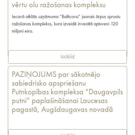
vērtu olu ražošanas kompleksu
Iecavā atklāts uzņēmuma “Balticovo” jaunais ārpus sprostu
ražošanas komplekss, kura izveidē investēti aptuveni 120
miljoni eiro.
VAIRĀK
PAZIŅOJUMS par sākotnējo
sabiedrisko apspriešanu
Putnkopības kompleksa “Daugavpils
putni” paplašināšanai Laucesas
pagastā, Augšdaugavas novadā