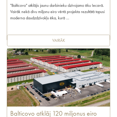
"Balticovo" atklājis jaunu darbinieku dzīvojamo ēku Iecavā.
Vairāk nekā divu miljonu eiro vērtā projekta rezultātā tapusi
moderna daudzdzīvokļu ēka, kurā …
VAIRĀK
Balticovo atklāj 120 miljonus eiro