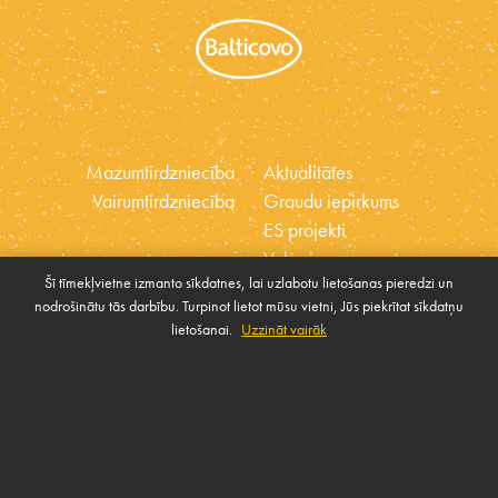
Mazumtirdzniecība
Aktualitātes
Vairumtirdzniecība
Graudu iepirkums
ES projekti
Vakances
Šī tīmekļvietne izmanto sīkdatnes, lai uzlabotu lietošanas pieredzi un
Ētikas kodekss
nodrošinātu tās darbību. Turpinot lietot mūsu vietni, Jūs piekrītat sīkdatņu
Sīkdatnes
Sabiedrības atbalsta
lietošanai.
Uzzināt vairāk
Pārvaldīt sīkdatnes
politika
SAZINIES AR MUMS