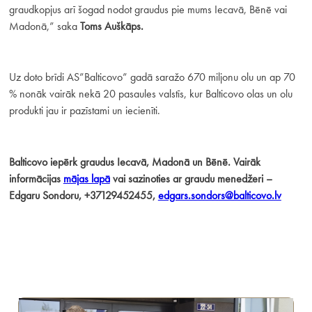
graudkopjus arī šogad nodot graudus pie mums Iecavā, Bēnē vai
Madonā,” saka
Toms Auškāps.
Uz doto brīdi AS”Balticovo” gadā saražo 670 miljonu olu un ap 70
% nonāk vairāk nekā 20 pasaules valstīs, kur Balticovo olas un olu
produkti jau ir pazīstami un iecienīti.
Balticovo iepērk graudus Iecavā, Madonā un Bēnē. Vairāk
informācijas
mājas lapā
vai sazinoties ar graudu menedžeri
–
Edgaru Sondoru, +37129452455
,
edgars.sondors@balticovo.lv