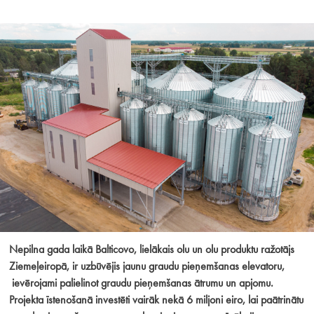
Nepilna gada laikā Balticovo, lielākais olu un olu produktu ražotājs
Ziemeļeiropā, ir uzbūvējis jaunu graudu pieņemšanas elevatoru,
ievērojami palielinot graudu pieņemšanas ātrumu un apjomu.
Projekta īstenošanā investēti vairāk nekā 6 miljoni eiro, lai paātrinātu