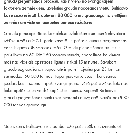
graudu pieņemšanas procesu, kas ir viens no svarīgākajiem
faktoriem zemniekiem, izvēloties graudu nodošanas vietu. Balticovo
katru sezonu iepērk aptuveni 80 000 tonnu graudaugu no vietējiem
zemniekiem vistu un jaunputnu barības ražošanai.
Graudu pirmsapstrādes kompleksa uzlabošana un jaunā elevatora
izbūve uzsākta 2021. gada vasarā un pašreiz jaunais pieņemšanas
cehs ir gatavs šīs sezonas ražai. Graudu pieņemšanas ātrums ir
palielināts no 60 līdz 360 tonnām stundā, nodrošinot, ka vienas
mašīnas vidējais apstrādes ilgums ir tikai 15 minūtes. Savukārt
graudu uzglabāšanas kapacitāte ir palielinājusies par 23 tonnām,
sasniedzot 50 000 tonnas. Tāpat pieckāršojušās ir kaltēšanas
jaudas, kas ir šobrīd ir īpaši svarīgi, ņemot vērā pašreizējos lietainos
laika apstākļus un veldrē sagūlušos tīrumus. Kopumā Balticovo
graudu pieņemšanas punkti var pieņemt un uzglabāt vairāk nekā 80
000 tonnas graudaugu.
“Jau izsenis Balticovo vistu barību ražo pašu spēkiem, izmantojot