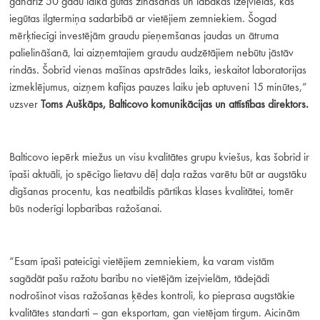
gandrīz 50 gadu laikā gūtās zināšanas un labākās izejvielas, kas
iegūtas ilgtermiņa sadarbībā ar vietējiem zemniekiem. Šogad
mērķtiecīgi investējām graudu pieņemšanas jaudas un ātruma
palielināšanā, lai aizņemtajiem graudu audzētājiem nebūtu jāstāv
rindās. Šobrīd vienas mašīnas apstrādes laiks, ieskaitot laboratorijas
izmeklējumus, aizņem kafijas pauzes laiku jeb aptuveni 15 minūtes,”
uzsver
Toms Auškāps, Balticovo komunikācijas un attīstības direktors.
Balticovo iepērk miežus un visu kvalitātes grupu kviešus, kas šobrīd ir
īpaši aktuāli, jo spēcīgo lietavu dēļ daļa ražas varētu būt ar augstāku
dīgšanas procentu, kas neatbildīs pārtikas klases kvalitātei, tomēr
būs noderīgi lopbarības ražošanai.
“Esam īpaši pateicīgi vietējiem zemniekiem, ka varam vistām
sagādāt pašu ražotu barību no vietējām izejvielām, tādejādi
nodrošinot visas ražošanas ķēdes kontroli, ko pieprasa augstākie
kvalitātes standarti – gan eksportam, gan vietējam tirgum. Aicinām