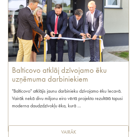
Balticovo atklāj dzīvojamo ēku
uzņēmuma darbiniekiem
"Balticovo" atklājis jaunu darbinieku dzīvojamo ēku Iecavā.
Vairāk nekā divu miljonu eiro vērtā projekta rezultātā tapusi
moderna daudzdzīvokļu ēka, kurā …
VAIRĀK