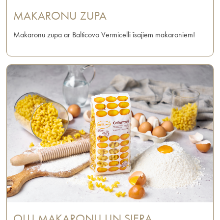
MAKARONU ZUPA
Makaronu zupa ar Balticovo Vermicelli īsajiem makaroniem!
OLU MAKARONU UN SIERA