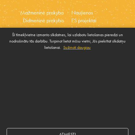
Mažmeninė prekyba
Naujienos
Didmeninė prekyba
ES projektai
Laisvos vietos
Šī tīmekļvietne izmanto sīkdatnes, lai uzlabotu lietošanas pieredzi un
Etikos kodeksas
nodrošinātu tās darbību. Turpinot lietot mūsu vietni, Jūs piekrītat sīkdatņu
Slapukai
Visuomenės paramos
lietošanai.
Sužinoti daugiau
Tvarkyti slapukus
politika
SUSISIEKTI SU MUMIS
Rekvizīti
ATMESTI