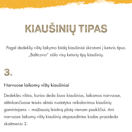
Kiaušinių tipas
Pagal dedeklių vištų laikymo būdą kiaušiniai skirstomi į keturis tipus.
„Balticovo“ siūlo visų keturių tipų kiaušinių.
3.
Narvuose laikomų vištų kiaušiniai
Dedeklės vištos, kurios deda šiuos kiaušinius, laikomos narvuose,
atitinkančiuose teisės aktais nustatytus reikalavimus kiaušinių
gamintojams – mažiausią leistiną plotą vienam paukščiui. Ant
narvuose laikomų vištų kiaušinių atspausdintas kodas prasideda
skaitmeniu 3.