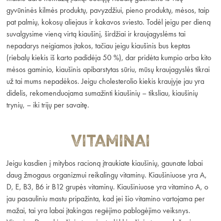
gyvūninės kilmės produktų, pavyzdžiui, pieno produktų, mėsos, taip
pat palmių, kokosų aliejaus ir kakavos sviesto. Todėl jeigu per dieną
suvalgysime vieną virtą kiaušinį, širdžiai ir kraujagyslėms tai
nepadarys neigiamos įtakos, tačiau jeigu kiaušinis bus keptas
(riebalų kiekis iš karto padidėja 50 %), dar pridėta kumpio arba kito
mėsos gaminio, kiaušinis apibarstytas sūriu, mūsų kraujagyslės tikrai
už tai mums nepadėkos. Jeigu cholesterolio kiekis kraujyje jau yra
didelis, rekomenduojama sumažinti kiaušinių – tiksliau, kiaušinių
trynių, – iki trijų per savaitę.
Vitaminai
Jeigu kasdien į mitybos racioną įtraukiate kiaušinių, gaunate labai
daug žmogaus organizmui reikalingų vitaminų. Kiaušiniuose yra A,
D, E, B3, B6 ir B12 grupės vitaminų. Kiaušiniuose yra vitamino A, o
jau pasauliniu mastu pripažinta, kad jei šio vitamino vartojama per
mažai, tai yra labai įtakingas regėjimo pablogėjimo veiksnys.