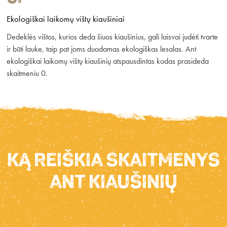
Ekologiškai laikomų vištų kiaušiniai
Dedeklės vištos, kurios deda šiuos kiaušinius, gali laisvai judėti tvarte
ir būti lauke, taip pat joms duodamas ekologiškas lesalas. Ant
ekologiškai laikomų vištų kiaušinių atspausdintas kodas prasideda
skaitmeniu 0.
Ką reiškia skaitmenys
ant kiaušinių
PIRMASIS SKAITMUO