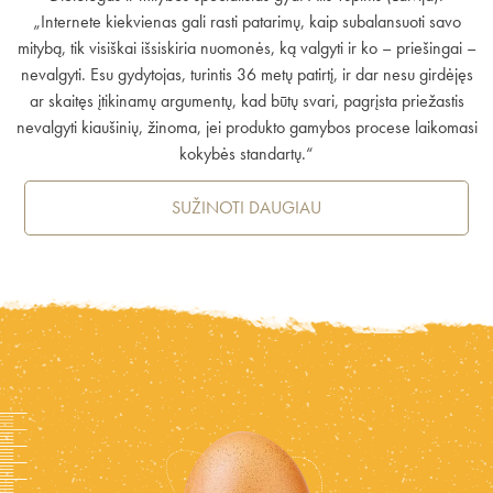
„Internete kiekvienas gali rasti patarimų, kaip subalansuoti savo
mitybą, tik visiškai išsiskiria nuomonės, ką valgyti ir ko – priešingai –
nevalgyti. Esu gydytojas, turintis 36 metų patirtį, ir dar nesu girdėjęs
ar skaitęs įtikinamų argumentų, kad būtų svari, pagrįsta priežastis
nevalgyti kiaušinių, žinoma, jei produkto gamybos procese laikomasi
kokybės standartų.“
SUŽINOTI DAUGIAU