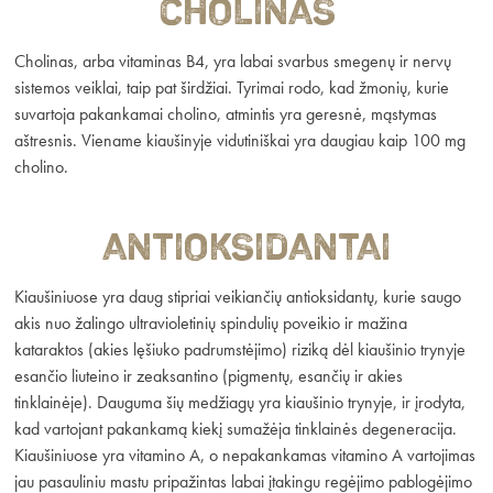
Cholinas
Cholinas, arba vitaminas B4, yra labai svarbus smegenų ir nervų
sistemos veiklai, taip pat širdžiai. Tyrimai rodo, kad žmonių, kurie
suvartoja pakankamai cholino, atmintis yra geresnė, mąstymas
aštresnis. Viename kiaušinyje vidutiniškai yra daugiau kaip 100 mg
cholino.
Antioksidantai
Kiaušiniuose yra daug stipriai veikiančių antioksidantų, kurie saugo
akis nuo žalingo ultravioletinių spindulių poveikio ir mažina
kataraktos (akies lęšiuko padrumstėjimo) riziką dėl kiaušinio trynyje
esančio liuteino ir zeaksantino (pigmentų, esančių ir akies
tinklainėje). Dauguma šių medžiagų yra kiaušinio trynyje, ir įrodyta,
kad vartojant pakankamą kiekį sumažėja tinklainės degeneracija.
Kiaušiniuose yra vitamino A, o nepakankamas vitamino A vartojimas
jau pasauliniu mastu pripažintas labai įtakingu regėjimo pablogėjimo