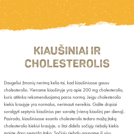
Kiaušiniai ir
cholesterolis
Daugeliui žmonių nerimą kelia tai, kad kiaušiniuose gausu
cholesterolio. Viename kiaušinyje yra apie 200 mg cholesterolio,
kuris atitinka rekomenduojamą paros normą. Jeigu cholesterolio
kiekis kraujyje yra normalus, nerimauti nereikia. Galite drąsiai
suvalgyti septynis kiaušinius per savaitę (vieną kiaušinį per dieną).
Pasirodo, kiaušiniuose esantis cholesterolis tedaro mažą įtaką
cholesterolio kiekiui kraujyje, o štai didelis sočiųjų riebalų kiekis
maiste daro nemažą įtaką. Sočiųjų riebalų gauname iš visų