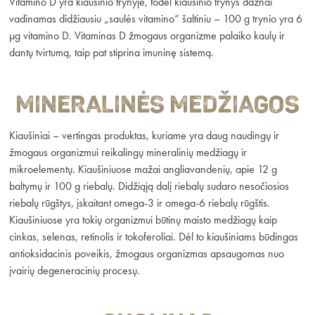
Vitamino D yra kiaušinio trynyje, todėl kiaušinio trynys dažnai
vadinamas didžiausiu „saulės vitamino“ šaltiniu – 100 g trynio yra 6
µg vitamino D. Vitaminas D žmogaus organizme palaiko kaulų ir
dantų tvirtumą, taip pat stiprina imuninę sistemą.
Mineralinės medžiagos
Kiaušiniai – vertingas produktas, kuriame yra daug naudingų ir
žmogaus organizmui reikalingų mineralinių medžiagų ir
mikroelementų. Kiaušiniuose mažai angliavandenių, apie 12 g
baltymų ir 100 g riebalų. Didžiąją dalį riebalų sudaro nesočiosios
riebalų rūgštys, įskaitant omega-3 ir omega-6 riebalų rūgštis.
Kiaušiniuose yra tokių organizmui būtinų maisto medžiagų kaip
cinkas, selenas, retinolis ir tokoferoliai. Dėl to kiaušiniams būdingas
antioksidacinis poveikis, žmogaus organizmas apsaugomas nuo
įvairių degeneracinių procesų.