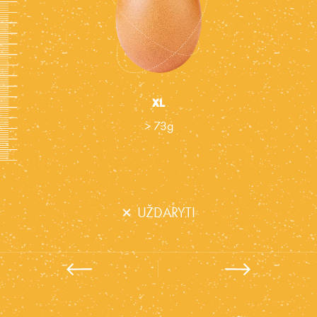
XL
> 73g
×
UŽDARYTI