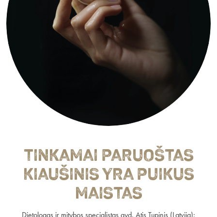
Tinkamai paruoštas
kiaušinis yra puikus
maistas
Dietologas ir mitybos specialistas gyd. Atis Tupinis (Latvija):