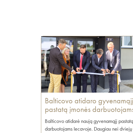
Balticovo atidaro gyvenamąj
pastatą įmonės darbuotojam
Balticovo atidarė naują gyvenamąjį pastat
darbuotojams Iecavoje. Daugiau nei dviejų