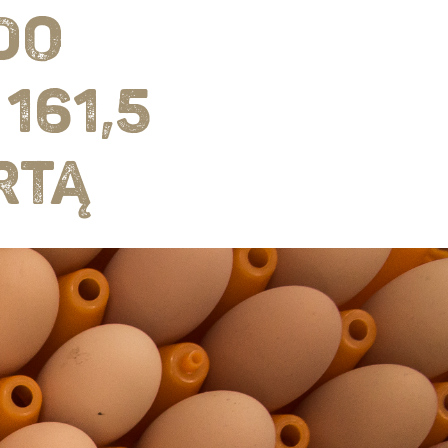
DO
161,5
RTĄ