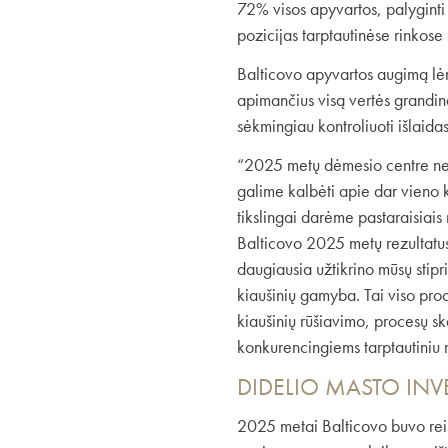
72% visos apyvartos, palyginti 
pozicijas tarptautinėse rinkose 
Balticovo apyvartos augimą lėmė
apimančius visą vertės grandinę
sėkmingiau kontroliuoti išlaida
“2025 metų dėmesio centre nea
galime kalbėti apie dar vieno k
tikslingai darėme pastaraisiais
Balticovo 2025 metų rezultatu
daugiausia užtikrino mūsų stipr
kiaušinių gamyba. Tai viso pr
kiaušinių rūšiavimo, procesų ska
konkurencingiems tarptautiniu 
DIDELIO MASTO INVES
2025 metai Balticovo buvo reikš