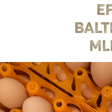
E
BALT
ML