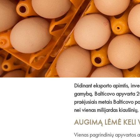
Didinant eksporto apimtis, inve
gamybą, Balticovo apyvarta 202
praėjusiais metais Balticovo pa
nei vienas milijardas kiaušinių
AUGIMĄ LĖMĖ KELI 
Vienas pagrindinių apyvartos 