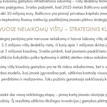
ų kiaušinių gamybos infrastruktūros sukūrimą – vištų dedeklių fer
šiavimo pajėgumus. Svarbu pažymėti, kad 2025 metais Balticovo suda
dėl 30 milijonų eurų. Balticovo yra pirmoji privataus kapitalo įmonė
 tarptautinių finansų institucijų pasitikėjimą įmonės plėtros strategij
RVUOSE NELAIKOMŲ VIŠTŲ – STRATEGINIS 
ateginį perėjimą prie narvuose nelaikomų ir laisvai laikomų vištų 
 3,5 milijono vištų dedeklių vietų, iš kurių apie 1 milijonas skirta
i 3 milijonai kiaušinių. Svarbu pridurti, kad jauniems paukščiams 
žtikrins kokybiško pulko tęstinumą ir atitiktį ateities rinkos reika
omų vištų kiaušinių gamybos yra ne tik rinkos reikalavimas, bet ir
ybos modelis, kurį įmonė įgyvendina pati, užtikrina kontrolę visu
 perdirbimo ir realizavimo. Toks požiūris garantuoja aukščiausių k
asiekė dar vieną reikšmingą etapą – pirmą kartą įmonės istorijoje
šinių. Šį rezultatą užtikrino tikslingos investicijos į gamybos plėt