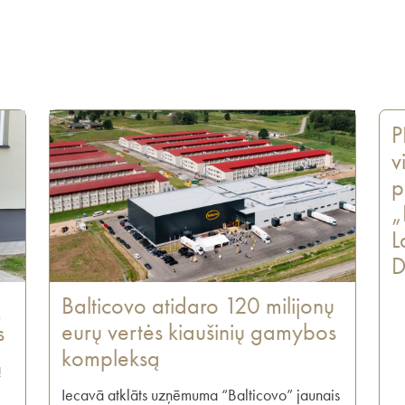
P
v
p
„
L
D
Balticovo atidaro 120 milijonų
į
eurų vertės kiaušinių gamybos
s
kompleksą
ą
Iecavā atklāts uzņēmuma “Balticovo” jaunais