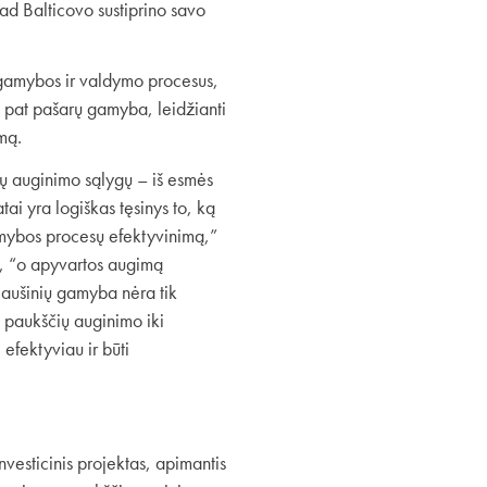
ad Balticovo sustiprino savo
us gamybos ir valdymo procesus,
p pat pašarų gamyba, leidžianti
mą.
ų auginimo sąlygų – iš esmės
ai yra logiškas tęsinys to, ką
gamybos procesų efektyvinimą,”
s, “o apyvartos augimą
kiaušinių gamyba nėra tik
 paukščių auginimo iki
 efektyviau ir būti
nvesticinis projektas, apimantis