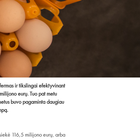
ermas ir tikslingai efektyvinant
ilijono eurų. Tuo pat metu
er metus buvo pagaminta daugiau
mpą.
iekė 116,5 milijono eurų, arba