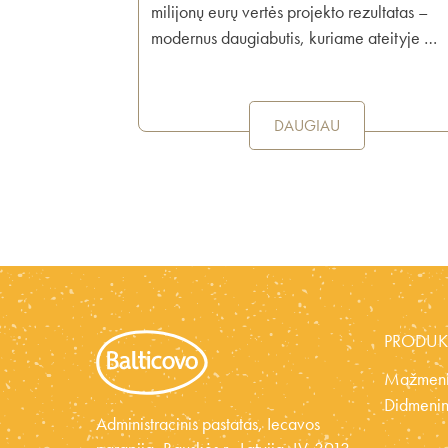
milijonų eurų vertės projekto rezultatas –
modernus daugiabutis, kuriame ateityje …
DAUGIAU
PRODUK
Mažmeni
Didmenin
Administracinis pastatas, Iecavos