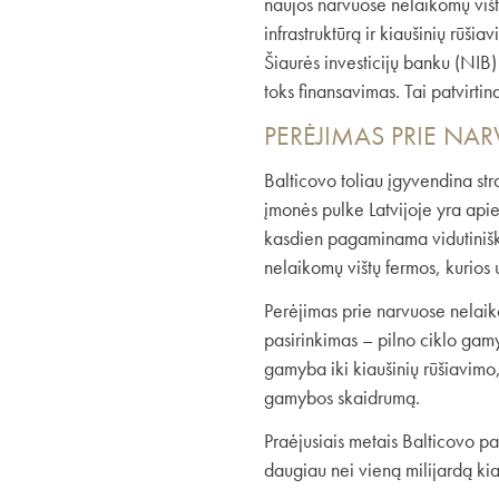
naujos narvuose nelaikomų višt
infrastruktūrą ir kiaušinių rū
Šiaurės investicijų banku (NIB) 
toks finansavimas. Tai patvirtina
PERĖJIMAS PRIE NA
Balticovo toliau įgyvendina str
įmonės pulke Latvijoje yra apie
kasdien pagaminama vidutiniška
nelaikomų vištų fermos, kurios u
Perėjimas prie narvuose nelaik
pasirinkimas – pilno ciklo gam
gamyba iki kiaušinių rūšiavimo,
gamybos skaidrumą.
Praėjusiais metais Balticovo p
daugiau nei vieną milijardą kiau