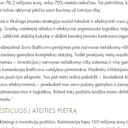
su 78,2 milijono eurų, arba 70% metais anksčiau. Tai patvirtina, k
ir toliau aktyviai plečia savo buvimą už Latvijos ribų.
 ir tikslinga įmonės strategija nuolat tobulinti ir efektyvinti vis
. Svarbų vaidmenį atlieka ir efektyviai organizuota logistika, tai
s, užtikrinti stabilią kokybę ir didinti bendrą įmonės konkurencingu
bejotinai buvo Balticovo perėjimas prie narvuose nelaikomų višt
iaušinių gamybos komplekso statybą. Todėl praėjusių metų rezultat
 metais – investicijos į narvuose nelaikomų vištų sistemas ir visų 
s komentuoja Balticovo valdybos pirmininkas Vladimirs Mhitarjan
ios pozicijos eksporte. Tuo pat metu reikia pabrėžti – šiuolaikinė 
oceso efektyvinimas – pradedant nuo savo pašarų gamybos ir jaunų
itmenizavimo ir logistikos. Būtent toks požiūris leidžia mums dirbti
mastu.”
TICIJOS Į ATEITIES PLĖTRĄ
mingi ir investicijų požiūriu. Kulminacija tapo 150 milijonų eurų i