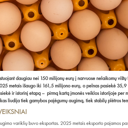
stuojant daugiau nei 150 milijonų eurų į narvuose nelaikomų vištų f
5 metais išaugo iki 161,5 milijono eurų, o pelnas pasiekė 35,9 m
siekė ir istorinį etapą – pirmą kartą įmonės veiklos istorijoje p
, kas liudija tiek gamybos pajėgumų augimą, tiek stabilų plėtros te
VEIKSNIAI
augimo variklių buvo eksportas. 2025 metais eksporto pajamos pas