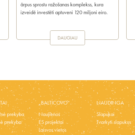
ārpus sprostu ražošanas komplekss, kura
izveidē investēti aptuveni 120 miljoni eiro.
DAUGIAU
TAI
„BALTICOVO“
NAUDINGA
nė prekyba
Naujienos
Slapukai
ė prekyba
ES projektai
Tvarkyti slapukus
Laisvos vietos