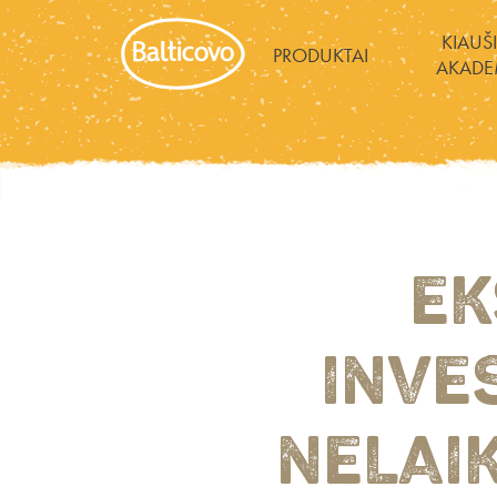
KIAUŠ
PRODUKTAI
AKADE
EK
INVE
NELAI