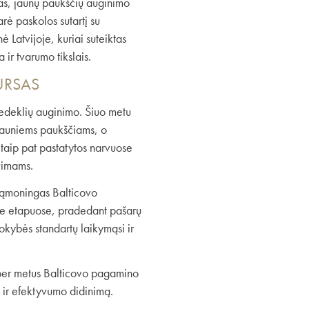
mas, jaunų paukščių auginimo
rė paskolos sutartį su
 Latvijoje, kuriai suteiktas
a ir tvarumo tikslais.
KURSAS
dedeklių auginimo. Šiuo metu
s jauniems paukščiams, o
taip pat pastatytos narvuose
lavimams.
 sąmoningas Balticovo
ose etapuose, pradedant pašarų
okybės standartų laikymąsi ir
 per metus Balticovo pagamino
rą ir efektyvumo didinimą.