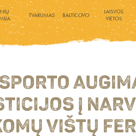
INIŲ
LAISVOS
TVARUMAS
BALTICOVO
MIJA
VIETOS
SPORTO AUGIM
STICIJOS Į NAR
KOMŲ VIŠTŲ FER