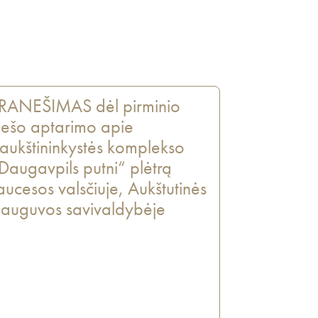
RANEŠIMAS dėl pirminio
iešo aptarimo apie
aukštininkystės komplekso
Daugavpils putni“ plėtrą
aucesos valsčiuje, Aukštutinės
auguvos savivaldybėje